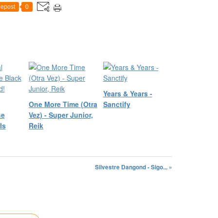
epost
0
Years & Years -
One More Time (Otra
Sanctify
he
Vez) - Super Junior,
Is
Reik
Silvestre Dangond - Sigo... »