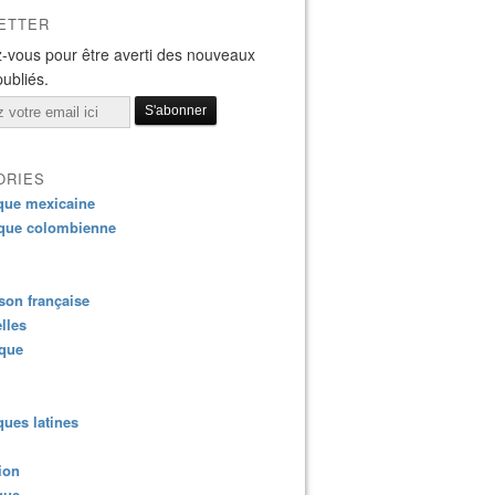
ETTER
-vous pour être averti des nouveaux
publiés.
ORIES
que mexicaine
que colombienne
on française
lles
ique
ues latines
ion
que