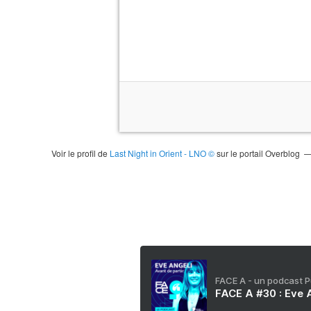
Voir le profil de
Last Night in Orient - LNO ©
sur le portail Overblog
FACE A - un podcast 
FACE A #30 : Eve A