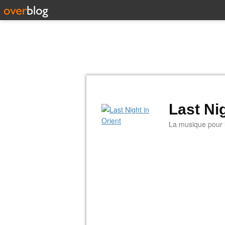
Last Nig
La musique pour la