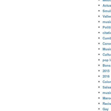
Actua
Smul
Valle
musi
Polit
citat
Cumb
Coro
Musi
Cultu
pop l
Bons
2015
2016
Colo
Salsa
musi
Maro
Raci
Gay