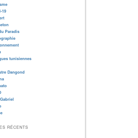
isme
-19
ert
aeton
du Paradis
ographie
ronnement
u
ues tunisiennes
stre Dangond
ma
nato
O
Gabriel
e
ce
LES RÉCENTS