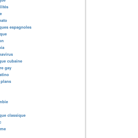
lités
e
nato
ques espagnoles
ique
ion
ia
navirus
que cubaine
re gay
atino
 plans
mbie
que classique
c
sme