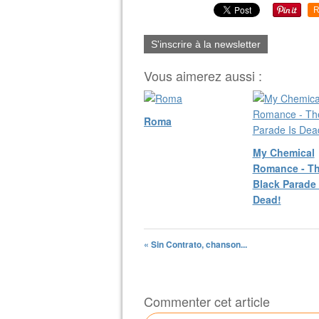
R
S'inscrire à la newsletter
Vous aimerez aussi :
Roma
My Chemical
Romance - T
Black Parade 
Dead!
« Sin Contrato, chanson...
Commenter cet article