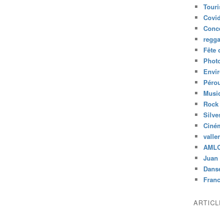
Tour
Covid
Conc
regg
Fête 
Phot
Envi
Péro
Musiq
Rock
Silve
Ciné
valle
AML
Juan 
Dans
Fran
ARTIC