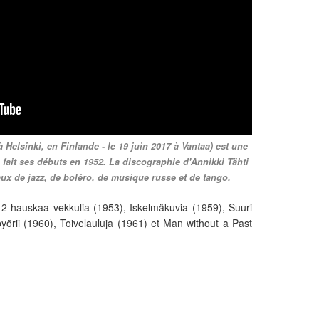
 Helsinki, en Finlande - le 19 juin 2017 à Vantaa) est une
 fait ses débuts en 1952. La discographie d'Annikki Tähti
aux de jazz, de boléro, de musique russe et de tango.
: 2 hauskaa vekkulia (1953), Iskelmäkuvia (1959), Suuri
pyörii (1960), Toivelauluja (1961) et Man without a Past