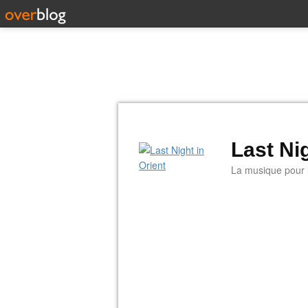
Last Nig
La musique pour la