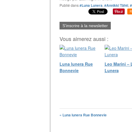
Publié dans
#Luna Lunera
,
#Annikki Tähti
,
#
R
S'inscrire à la newsletter
Vous aimerez aussi :
Luna lunera Rue
Leo Marini –
Bonnevie
Lunera
« Luna lunera Rue Bonnevie