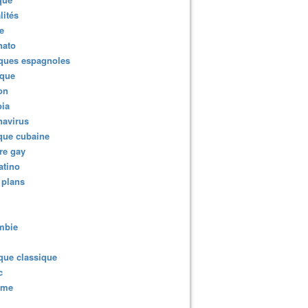
lités
e
nato
ques espagnoles
ique
ion
ia
navirus
que cubaine
re gay
atino
 plans
mbie
que classique
c
sme