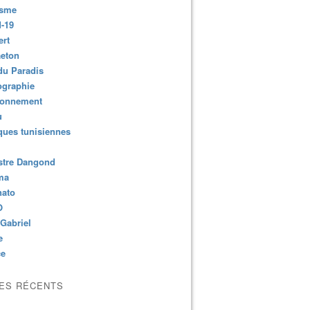
isme
-19
ert
aeton
du Paradis
ographie
ronnement
u
ues tunisiennes
stre Dangond
ma
nato
O
Gabriel
e
ce
LES RÉCENTS