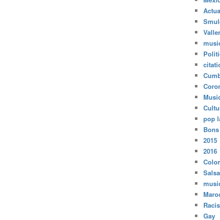
Actua
Smul
Valle
musi
Polit
citat
Cumb
Coro
Musi
Cultu
pop l
Bons
2015
2016
Colo
Salsa
musi
Maro
Raci
Gay