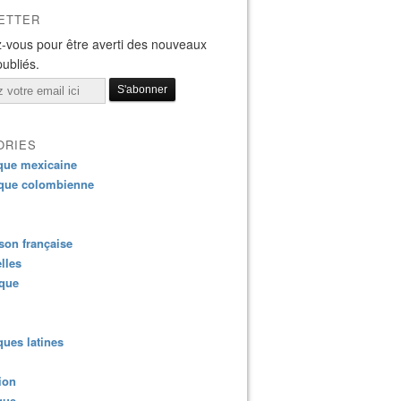
ETTER
-vous pour être averti des nouveaux
publiés.
ORIES
que mexicaine
que colombienne
on française
lles
ique
ues latines
ion
que