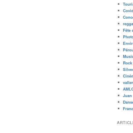
Tour
Covid
Conc
regg
Fête 
Phot
Envi
Péro
Musiq
Rock
Silve
Ciné
valle
AML
Juan 
Dans
Fran
ARTIC