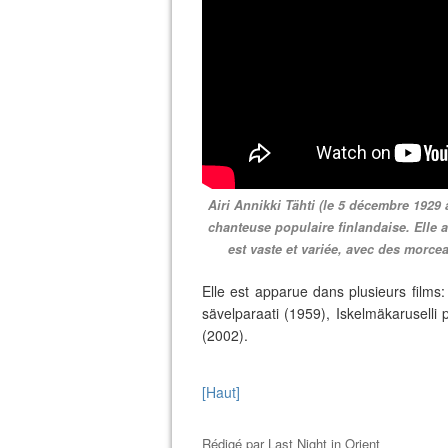
Airi Annikki Tähti (le 5 décembre 1929 à
chanteuse populaire finlandaise. Elle a
est vaste et variée, avec des morce
Elle est apparue dans plusieurs films
sävelparaati (1959), Iskelmäkaruselli 
(2002).
[Haut]
Rédigé par
Last Night in Orient