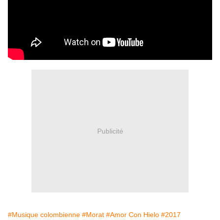
Publicité
#Musique colombienne
#Morat
#Amor Con Hielo
#2017