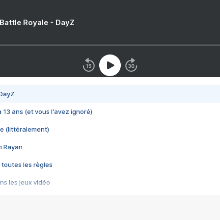
 Battle Royale - DayZ
 DayZ
 a 13 ans (et vous l'avez ignoré)
e (littéralement)
im Rayan
 toutes les règles
s les jeux vidéo
us choquant de Rockstar ? - Le scandale BULLY
e plus moche de Steam