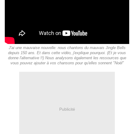
J'ai une mauvaise nouvelle: nous chantons du mauvais Jingle Bells
depuis 150 ans. Et dans cette vidéo, j'explique pourquoi. (Et je vous
donne l'alternative !!) Nous analysons également les ressources que
vous pouvez ajouter à vos chansons pour qu'elles sonnent "Noël"
Publicité