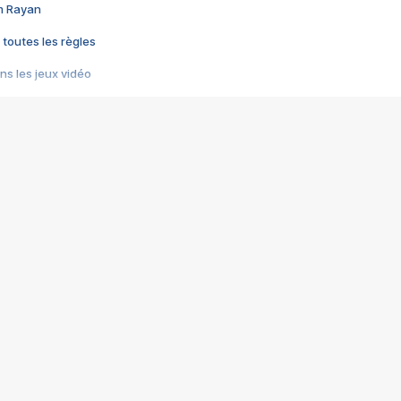
im Rayan
 toutes les règles
s les jeux vidéo
us choquant de Rockstar ? - Le scandale BULLY
e plus moche de Steam
du RÊVE tourne au CAUCHEMAR
pendant 8 heures
it… à tort
umiliés par un jeu vidéo
ire - Final Fantasy 8
ti un empire - Age of Empires
story DOFUS
tard, il crée l'un des pires jeux de tous les temps, MindsEye.