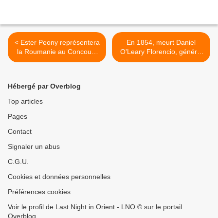
< Ester Peony représentera
En 1854, meurt Daniel
la Roumanie au Concours
O'Leary Florencio, général
Eurovision de la chanson
de l'armée et aide de camp
2019 à Tel Aviv avec la
de Simón Bolívar >
chanson On A Sunday.
Hébergé par Overblog
Top articles
Pages
Contact
Signaler un abus
C.G.U.
Cookies et données personnelles
Préférences cookies
Voir le profil de Last Night in Orient - LNO © sur le portail
Overblog