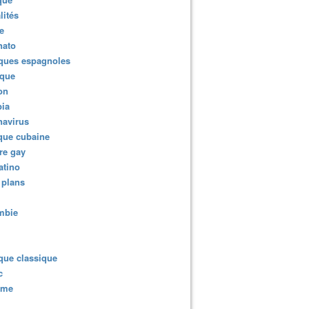
lités
e
nato
ques espagnoles
ique
ion
ia
navirus
que cubaine
re gay
atino
 plans
mbie
que classique
c
sme