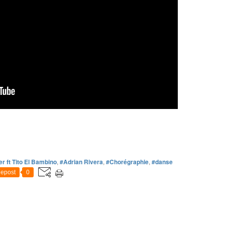
er ft Tito El Bambino
,
#Adrian Rivera
,
#Chorégraphie
,
#danse
epost
0