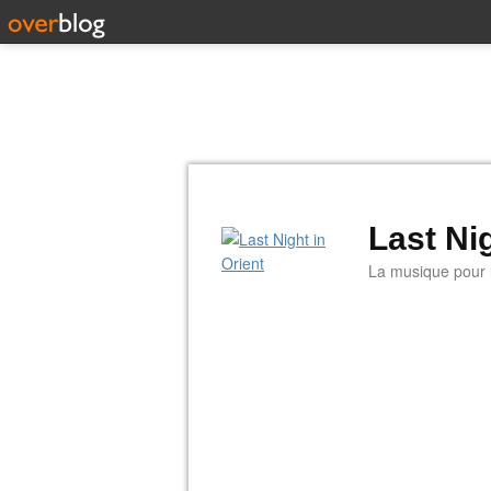
Last Nig
La musique pour la