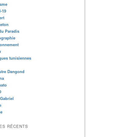
isme
-19
ert
aeton
du Paradis
ographie
ronnement
u
ues tunisiennes
stre Dangond
ma
nato
O
Gabriel
e
ce
LES RÉCENTS