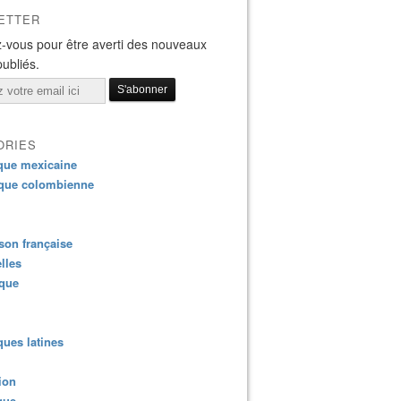
ETTER
-vous pour être averti des nouveaux
publiés.
ORIES
que mexicaine
que colombienne
on française
lles
ique
ues latines
ion
que