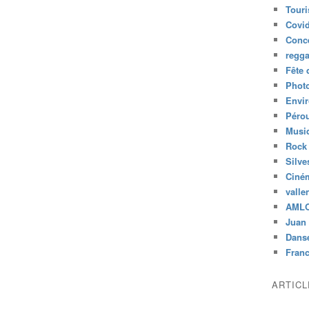
Tour
Covid
Conc
regg
Fête 
Phot
Envi
Péro
Musiq
Rock
Silve
Ciné
valle
AML
Juan 
Dans
Fran
ARTIC