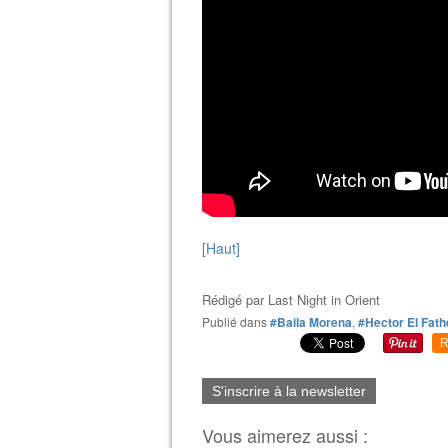
[Haut]
Rédigé par
Last Night in Orient
Publié dans
#Baila Morena
,
#Hector El Fath
R
S'inscrire à la newsletter
Vous aimerez aussi :