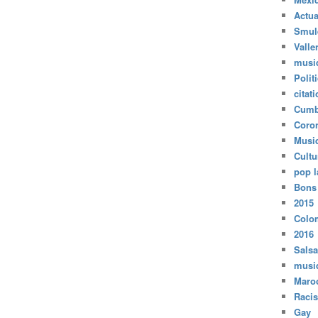
Actua
Smul
Valle
musi
Polit
citat
Cumb
Coro
Musi
Cultu
pop l
Bons
2015
Colo
2016
Salsa
musi
Maro
Raci
Gay