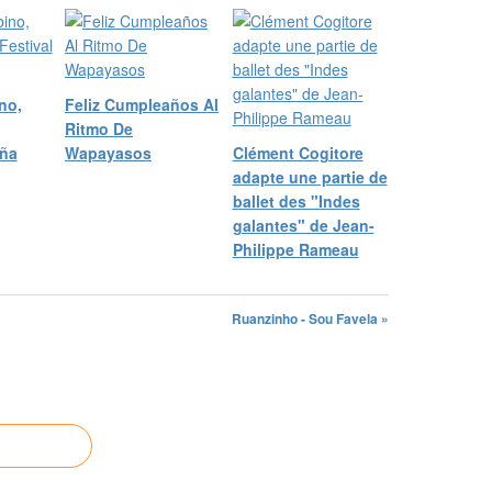
no,
Feliz Cumpleaños Al
Ritmo De
iña
Wapayasos
Clément Cogitore
adapte une partie de
ballet des "Indes
galantes" de Jean-
Philippe Rameau
Ruanzinho - Sou Favela »