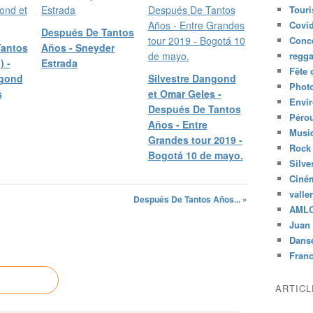
Tour
Covid
Después De Tantos
Conc
Tantos
Años - Sneyder
regg
) -
Estrada
Fête 
ngond
Silvestre Dangond
Phot
s
et Omar Geles -
Envi
Después De Tantos
Péro
Años - Entre
Musiq
Grandes tour 2019 -
Rock
Bogotá 10 de mayo.
Silve
Ciné
valle
Después De Tantos Años... »
AML
Juan 
Dans
Fran
ARTIC