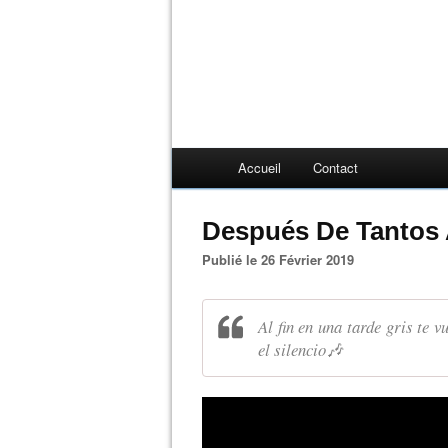
Accueil
Contact
Después De Tantos 
Publié le 26 Février 2019
Al fin en una tarde gris te 
el silencio🎶