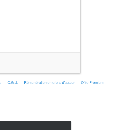
s
C.G.U.
Rémunération en droits d'auteur
Offre Premium