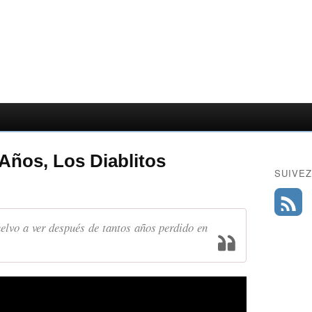
Años, Los Diablitos
SUIVEZ
vuelvo a ver después de tantos años perdido en