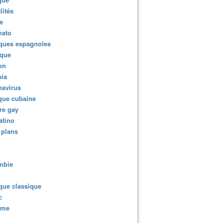
lités
e
nato
ques espagnoles
ique
ion
ia
navirus
que cubaine
re gay
atino
 plans
mbie
que classique
c
sme