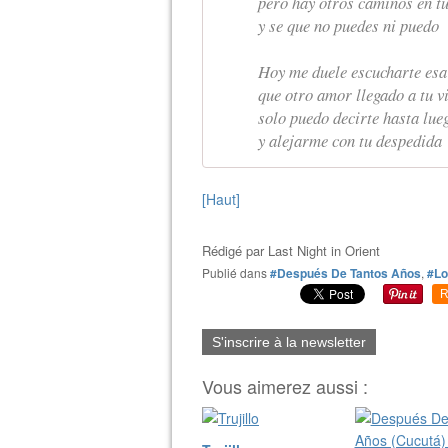
pero hay otros caminos en tú
y se que no puedes ni puedo
Hoy me duele escucharte esa
que otro amor llegado a tu v
solo puedo decirte hasta lue
y alejarme con tu despedida
[Haut]
Rédigé par
Last Night in Orient
Publié dans
#Después De Tantos Años
,
#Lo
R
S'inscrire à la newsletter
Vous aimerez aussi :