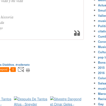
 vida y mi vida
Actua
Smul
Valle
 historia
musi
ida
Polit
go
citat
Cumb
Coro
Musi
Cultu
pop l
Bons
s Diablitos
,
#vallenato
2015
epost
0
2016
Colo
Salsa
musi
Maro
Raci
Gay