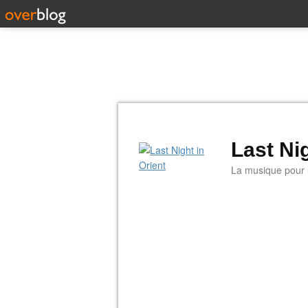
Last Nig
La musique pour la