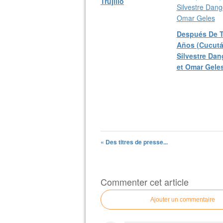
Trujillo
Después De 
Años (Cucutá
Silvestre Da
et Omar Gele
« Des titres de presse...
Commenter cet article
Ajouter un commentaire