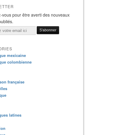
ETTER
-vous pour être averti des nouveaux
publiés.
ORIES
que mexicaine
que colombienne
on française
lles
ique
ues latines
ion
que