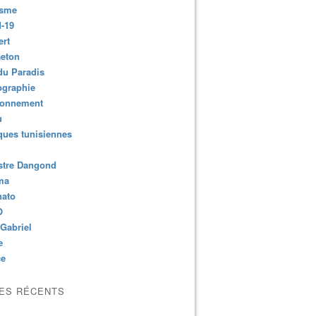
isme
-19
ert
aeton
du Paradis
ographie
ronnement
u
ues tunisiennes
stre Dangond
ma
nato
O
Gabriel
e
ce
LES RÉCENTS