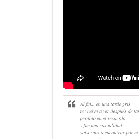
Al fin... en una tarde gris
te vuelvo a ver después de t
perdido en el recuerdo
y fue una casualidad
volvernos a encontrar por es