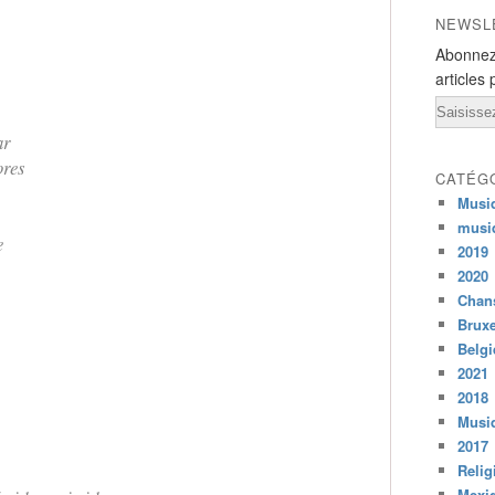
NEWSL
Abonnez
articles 
Email
ar
ores
CATÉG
Musi
musi
e
2019
2020
Chans
Bruxe
Belg
2021
2018
Musiq
2017
Relig
Mexi