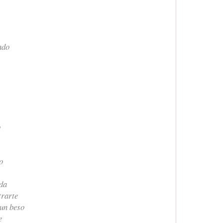
ndo
o
o
ida
trarte
 un beso
e