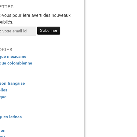
ETTER
-vous pour être averti des nouveaux
publiés.
ORIES
que mexicaine
que colombienne
on française
lles
ique
ues latines
ion
que