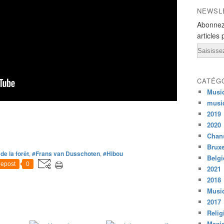
NEWSL
Abonnez
articles 
Email
CATÉG
Musi
musi
2019
2020
Chans
Bruxe
de la forêt
,
#Frans van Dusschoten
,
#Hibou
Belg
epost
0
2021
2018
Musiq
2017
Relig
Mexi