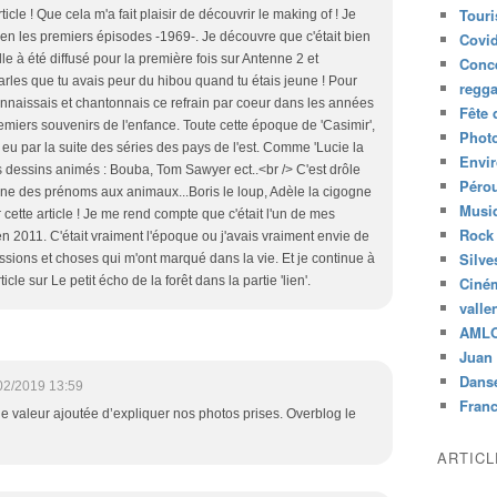
Tour
icle ! Que cela m'a fait plaisir de découvrir le making of ! Je
ien les premiers épisodes -1969-. Je découvre que c'était bien
Covid
e à été diffusé pour la première fois sur Antenne 2 et
Conc
parles que tu avais peur du hibou quand tu étais jeune ! Pour
regg
onnaissais et chantonnais ce refrain par coeur dans les années
Fête 
remiers souvenirs de l'enfance. Toute cette époque de 'Casimir',
Phot
 y a eu par la suite des séries des pays de l'est. Comme 'Lucie la
Envi
 les dessins animés : Bouba, Tom Sawyer ect..<br /> C'est drôle
Péro
nne des prénoms aux animaux...Boris le loup, Adèle la cigogne
Musiq
cette article ! Je me rend compte que c'était l'un de mes
Rock
n 2011. C'était vraiment l'époque ou j'avais vraiment envie de
Silve
missions et choses qui m'ont marqué dans la vie. Et je continue à
rticle sur Le petit écho de la forêt dans la partie 'lien'.
Ciné
valle
AML
Juan 
Dans
02/2019 13:59
Fran
e valeur ajoutée d’expliquer nos photos prises. Overblog le
ARTIC