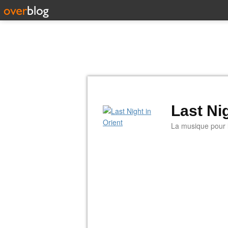
Last Nig
La musique pour la