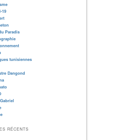
isme
-19
ert
aeton
du Paradis
ographie
ronnement
u
ues tunisiennes
stre Dangond
ma
nato
O
Gabriel
e
ce
LES RÉCENTS