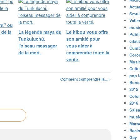
Actua
Smul
Valle
nt" ou
musi
 de la
La légende maya du
Le hibou vous offre
Polit
Tunkuluchú,
son amitié pour
citat
l'oiseau messager
vous aider à
Cumb
de la mort.
comprendre toute la
Coro
vérité.
Musi
Cultu
pop l
Comment comprendre la... »
Bons
2015
Colo
2016
Salsa
musi
Maro
Raci
Gay