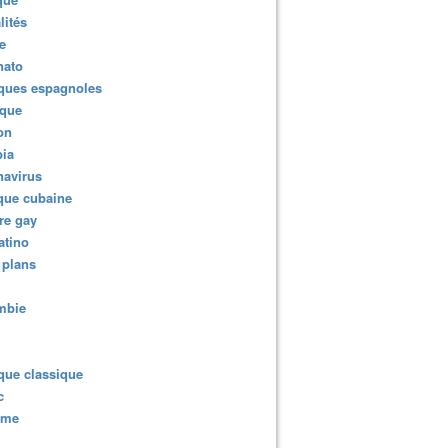
lités
e
nato
ques espagnoles
ique
ion
ia
navirus
que cubaine
re gay
atino
 plans
mbie
que classique
c
sme