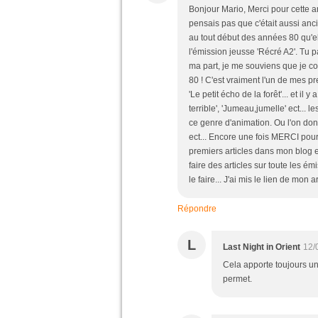
Bonjour Mario, Merci pour cette art
pensais pas que c'était aussi anc
au tout début des années 80 qu'ell
l'émission jeusse 'Récré A2'. Tu 
ma part, je me souviens que je c
80 ! C'est vraiment l'un de mes p
'Le petit écho de la forêt'... et il
terrible', 'Jumeau,jumelle' ect...
ce genre d'animation. Ou l'on do
ect... Encore une fois MERCI pour 
premiers articles dans mon blog e
faire des articles sur toute les é
le faire... J'ai mis le lien de mon a
Répondre
L
Last Night in Orient
12/
Cela apporte toujours un
permet.