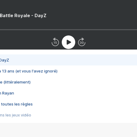
 Battle Royale - DayZ
 DayZ
 a 13 ans (et vous l'avez ignoré)
e (littéralement)
im Rayan
 toutes les règles
s les jeux vidéo
us choquant de Rockstar ? - Le scandale BULLY