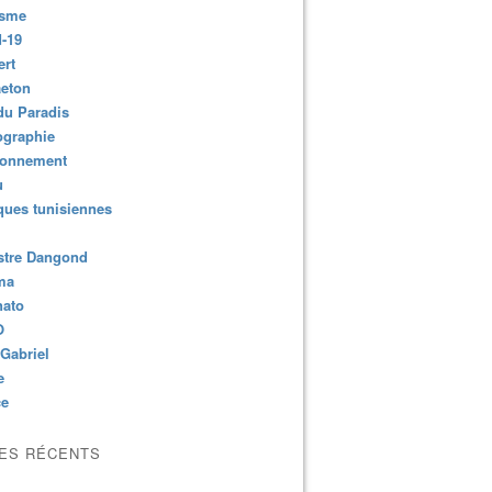
isme
-19
ert
aeton
du Paradis
ographie
ronnement
u
ues tunisiennes
stre Dangond
ma
nato
O
Gabriel
e
ce
LES RÉCENTS