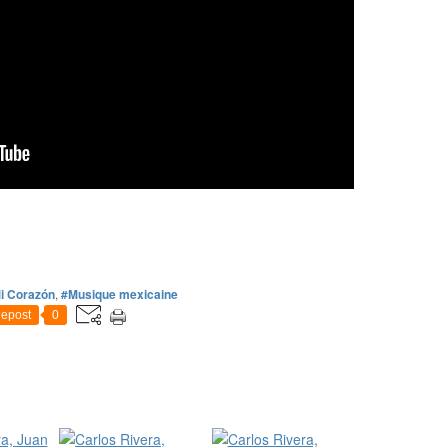
i Corazón
,
#Musique mexicaine
epost
0