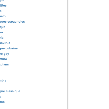
lités
e
nato
ques espagnoles
ique
ion
ia
navirus
que cubaine
re gay
atino
 plans
mbie
que classique
c
sme