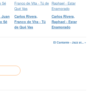
, Juan
Carlos Rivera,
Carlos Rivera,
No Sé
Franco de Vita - Tú
Raphael - Estar
de Qué Vas
Enamorado
El Cantante - Jazz at... »