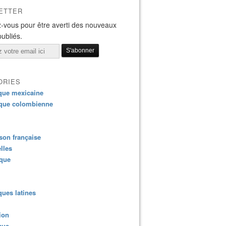
ETTER
-vous pour être averti des nouveaux
publiés.
ORIES
que mexicaine
que colombienne
on française
lles
ique
ues latines
ion
que