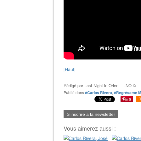
[Haut]
Rédigé par
Last Night in Orient - LNO ©
Publié dans
#Carlos Rivera
,
#Regrésame M
R
S'inscrire à la newsletter
Vous aimerez aussi :