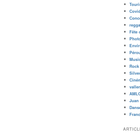
Tour
Covid
Conc
regg
Fête 
Phot
Envi
Péro
Musiq
Rock
Silve
Ciné
valle
AML
Juan 
Dans
Fran
ARTIC