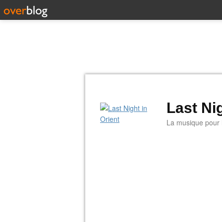
Last Nig
La musique pour la