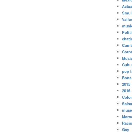
Actua
Smul
Valle
musi
Polit
citat
Cumb
Coro
Musi
Cultu
pop l
Bons
2015
2016
Colo
Salsa
musi
Maro
Raci
Gay