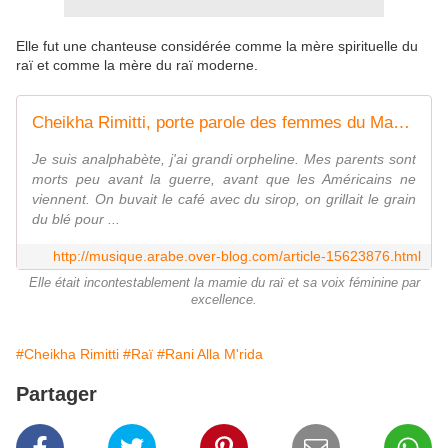
Elle fut une chanteuse considérée comme la mère spirituelle du
raï et comme la mère du raï moderne.
Cheikha Rimitti, porte parole des femmes du Maghreb ! - Last Night in Orient
Je suis analphabète, j'ai grandi orpheline. Mes parents sont
morts peu avant la guerre, avant que les Américains ne
viennent. On buvait le café avec du sirop, on grillait le grain
du blé pour ...
http://musique.arabe.over-blog.com/article-15623876.html
Elle était incontestablement la mamie du raï et sa voix féminine par
excellence.
#Cheikha Rimitti
#Raï
#Rani Alla M'rida
Partager