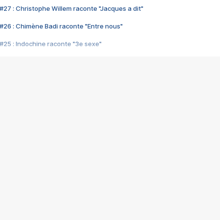
#27 : Christophe Willem raconte "Jacques a dit"
#26 : Chimène Badi raconte "Entre nous"
#25 : Indochine raconte "3e sexe"
#24 : Zaho raconte "C'est chelou"
#23 : Patrick Bruel raconte "Au café des délices"
#22 : Kyo raconte "Le chemin"
#21 : Nolwenn Leroy raconte "Cassé"
#20 : Patrick Hernandez raconte "Born to be alive"
#19 : Lorie raconte "Près de moi"
#18 : Michael Jones raconte "A nos actes manqués" (avec Jean-Jacque
#17 : Khaled raconte "Aïcha"
#16 : Corneille raconte "Parce qu'on vient de loin"