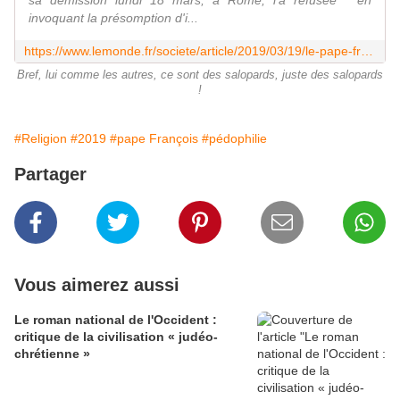
sa démission lundi 18 mars, à Rome, l'a refusée " en
invoquant la présomption d'i...
https://www.lemonde.fr/societe/article/2019/03/19/le-pape-francois-refuse-la-demission-du-cardinal-barbarin-condamne-pour-non-denonciation-d-atteintes-sexuelles_5438316_3224.html
Bref, lui comme les autres, ce sont des salopards, juste des salopards
!
#Religion
#2019
#pape François
#pédophilie
Partager
Vous aimerez aussi
Le roman national de l'Occident :
critique de la civilisation « judéo-
chrétienne »