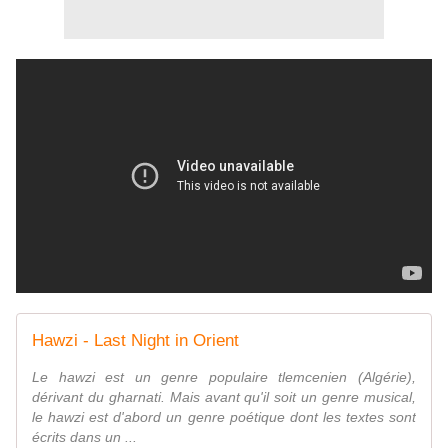
Hawzi - Last Night in Orient
Le hawzi est un genre populaire tlemcenien (Algérie),
dérivant du gharnati. Mais avant qu'il soit un genre musical,
le hawzi est d'abord un genre poétique dont les textes sont
écrits dans un ...