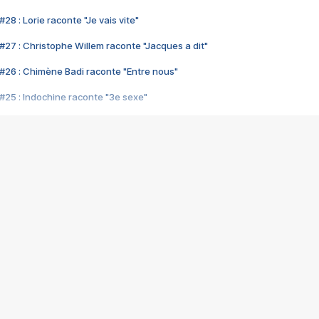
28 : Lorie raconte "Je vais vite"
#27 : Christophe Willem raconte "Jacques a dit"
#26 : Chimène Badi raconte "Entre nous"
#25 : Indochine raconte "3e sexe"
#24 : Zaho raconte "C'est chelou"
#23 : Patrick Bruel raconte "Au café des délices"
#22 : Kyo raconte "Le chemin"
#21 : Nolwenn Leroy raconte "Cassé"
#20 : Patrick Hernandez raconte "Born to be alive"
#19 : Lorie raconte "Près de moi"
#18 : Michael Jones raconte "A nos actes manqués" (avec Jean-Jacque
#17 : Khaled raconte "Aïcha"