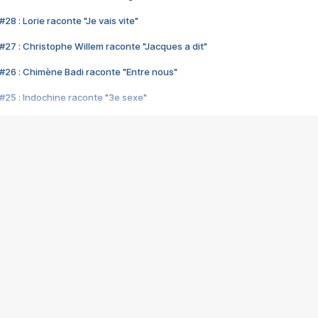
28 : Lorie raconte "Je vais vite"
#27 : Christophe Willem raconte "Jacques a dit"
#26 : Chimène Badi raconte "Entre nous"
#25 : Indochine raconte "3e sexe"
#24 : Zaho raconte "C'est chelou"
#23 : Patrick Bruel raconte "Au café des délices"
#22 : Kyo raconte "Le chemin"
#21 : Nolwenn Leroy raconte "Cassé"
#20 : Patrick Hernandez raconte "Born to be alive"
#19 : Lorie raconte "Près de moi"
#18 : Michael Jones raconte "A nos actes manqués" (avec Jean-Jacque
#17 : Khaled raconte "Aïcha"