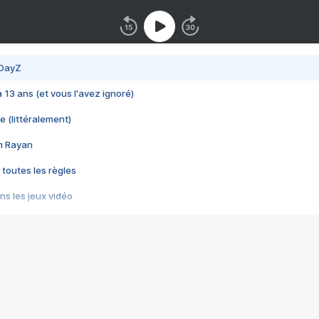
 DayZ
 a 13 ans (et vous l'avez ignoré)
e (littéralement)
im Rayan
 toutes les règles
s les jeux vidéo
us choquant de Rockstar ? - Le scandale BULLY
e plus moche de Steam
du RÊVE tourne au CAUCHEMAR
pendant 8 heures