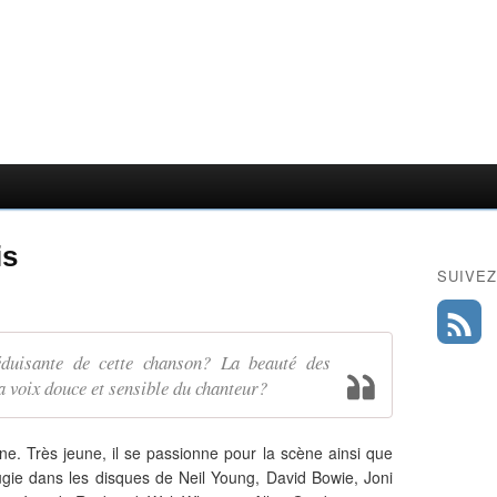
is
SUIVEZ
éduisante de cette chanson? La beauté des
a voix douce et sensible du chanteur?
nne. Très jeune, il se passionne pour la scène ainsi que
fugie dans les disques de Neil Young, David Bowie, Joni