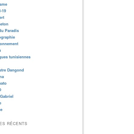
isme
-19
ert
aeton
du Paradis
ographie
ronnement
u
ues tunisiennes
stre Dangond
ma
nato
O
Gabriel
e
ce
LES RÉCENTS