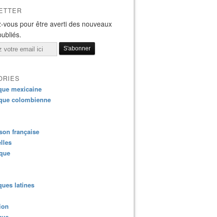
ETTER
-vous pour être averti des nouveaux
publiés.
ORIES
que mexicaine
que colombienne
on française
lles
ique
ues latines
ion
que