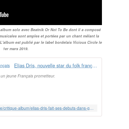
 album solo avec Beatnik Or Not To Be dont il a composé
musicales sont amples et portées par un chant mêlant la
L'album est publié par le label bordelais Vicious Circle le
1er mars 2019.
Elias Dris, nouvelle star du folk français
r un jeune Français prometteur.
https://www.lesinrocks.com/musique/critique-album/elias-dris-fait-ses-debuts-dans-gold-ashes-un-disque-touchant/