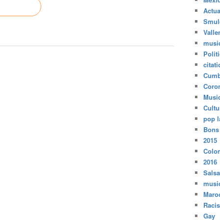
Actua
Smul
Valle
musi
Polit
citat
Cumb
Coro
Musi
Cultu
pop l
Bons
2015
Colo
2016
Salsa
musi
Maro
Raci
Gay