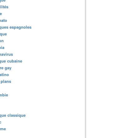
lités
e
nato
ques espagnoles
ique
ion
ia
navirus
que cubaine
re gay
atino
 plans
mbie
que classique
c
sme