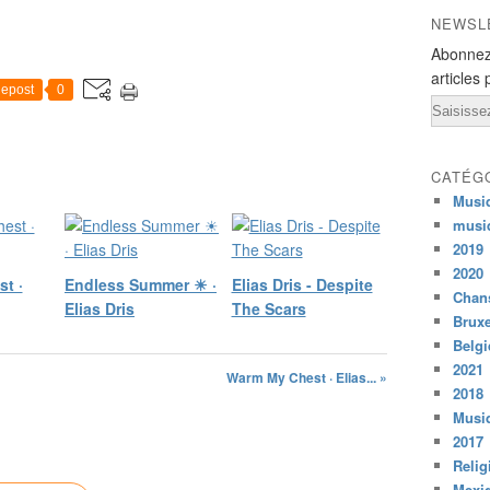
NEWSL
Abonnez
articles 
epost
0
Email
CATÉG
Musi
musi
2019
2020
t ·
Endless Summer ☀︎ ·
Elias Dris - Despite
Chans
Elias Dris
The Scars
Bruxe
Belg
2021
Warm My Chest · Elias... »
2018
Musiq
2017
Relig
Mexi