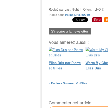
Rédigé par
Last Night in Orient - LNO ©
Publié dans
#Elias Dris
,
#2019
R
S'inscrire à la newsletter
Vous aimerez aussi :
Elias Dris par Pierre
Warm My Ches
et Gilles
Elias Dris
« Endless Summer ☀︎ · Elias...
Commenter cet article