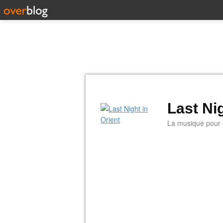
Last Nig
La musique pour la