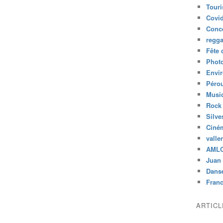
Tour
Covid
Conc
regg
Fête 
Phot
Envi
Péro
Musiq
Rock
Silve
Ciné
valle
AML
Juan 
Dans
Fran
ARTIC