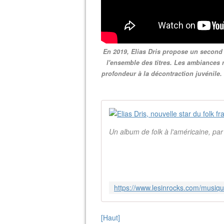
En 2019, Elias Dris propose un second
l'ensemble des titres. Les ambiances 
profondeur à la décontraction juvénile. 
Un album de folk à l'américaine, pa
[Haut]