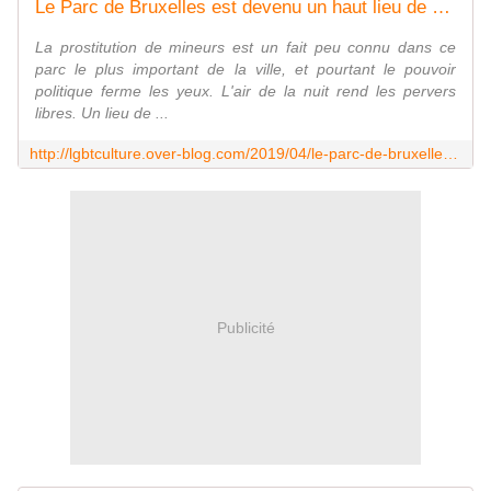
Le Parc de Bruxelles est devenu un haut lieu de baise et de prostitution gay à l'air libre - Encyclopædia of Gay and Lesbian Popular Culture
La prostitution de mineurs est un fait peu connu dans ce
parc le plus important de la ville, et pourtant le pouvoir
politique ferme les yeux. L'air de la nuit rend les pervers
libres. Un lieu de ...
http://lgbtculture.over-blog.com/2019/04/le-parc-de-bruxelles-est-devenu-un-haut-lieu-de-baise-et-de-prostitution-a-l-air-libre.html
Publicité