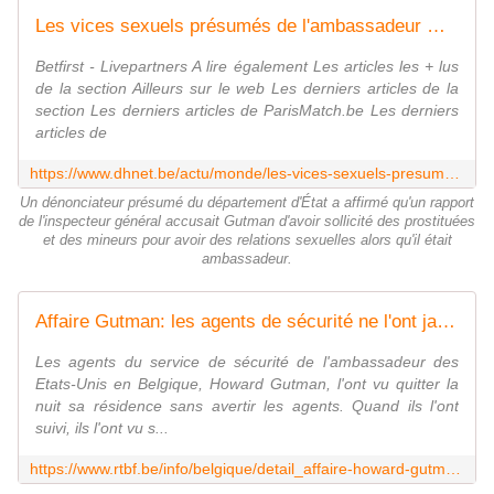
Les vices sexuels présumés de l'ambassadeur Gutman
Betfirst - Livepartners A lire également Les articles les + lus
de la section Ailleurs sur le web Les derniers articles de la
section Les derniers articles de ParisMatch.be Les derniers
articles de
https://www.dhnet.be/actu/monde/les-vices-sexuels-presumes-de-l-ambassadeur-gutman-51bf63d8e4b0ac68e0f90dbd
Un dénonciateur présumé du département d'État a affirmé qu'un rapport
de l'inspecteur général accusait Gutman d'avoir sollicité des prostituées
et des mineurs pour avoir des relations sexuelles alors qu'il était
ambassadeur.
Affaire Gutman: les agents de sécurité ne l'ont jamais rien vu faire d'illégal
Les agents du service de sécurité de l'ambassadeur des
Etats-Unis en Belgique, Howard Gutman, l'ont vu quitter la
nuit sa résidence sans avertir les agents. Quand ils l'ont
suivi, ils l'ont vu s...
https://www.rtbf.be/info/belgique/detail_affaire-howard-gutman-les-agents-de-securite-ne-l-ont-jamais-vu-faire-quelque-chose-d-illegal-cnn?id=8016884