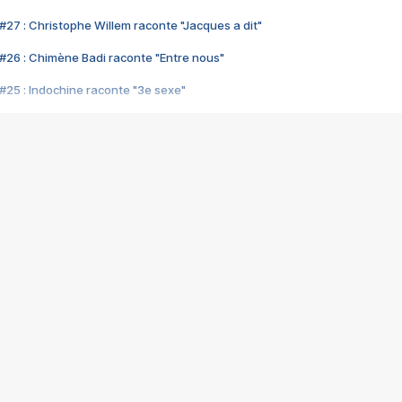
#27 : Christophe Willem raconte "Jacques a dit"
#26 : Chimène Badi raconte "Entre nous"
#25 : Indochine raconte "3e sexe"
#24 : Zaho raconte "C'est chelou"
#23 : Patrick Bruel raconte "Au café des délices"
#22 : Kyo raconte "Le chemin"
#21 : Nolwenn Leroy raconte "Cassé"
#20 : Patrick Hernandez raconte "Born to be alive"
#19 : Lorie raconte "Près de moi"
#18 : Michael Jones raconte "A nos actes manqués" (avec Jean-Jacque
#17 : Khaled raconte "Aïcha"
#16 : Corneille raconte "Parce qu'on vient de loin"