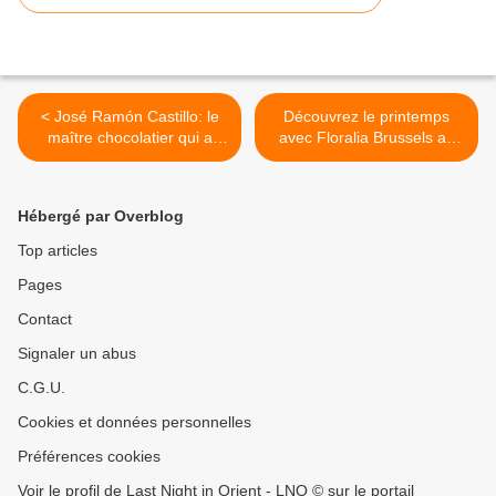
< José Ramón Castillo: le
Découvrez le printemps
maître chocolatier qui a
avec Floralia Brussels au
amené le chocolat mexicain
château de Grand-Bigard
au niveau mondial
du 6 avril au 5 mai 2019 >
Hébergé par Overblog
Top articles
Pages
Contact
Signaler un abus
C.G.U.
Cookies et données personnelles
Préférences cookies
Voir le profil de Last Night in Orient - LNO © sur le portail