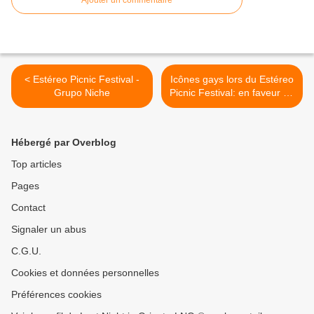
Ajouter un commentaire
< Estéreo Picnic Festival -
Icônes gays lors du Estéreo
Grupo Niche
Picnic Festival: en faveur de
l'égalité et de la diversité. >
Hébergé par Overblog
Top articles
Pages
Contact
Signaler un abus
C.G.U.
Cookies et données personnelles
Préférences cookies