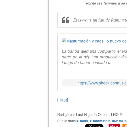
excite les femmes à se 
Êtes-vous un fan de Rammste
La banda alemana compartió el vi
parte de la séptima producción di
Luego de haber causado u...
https://www.shock.co/musi
[Haut]
Rédigé par
Last Night in Orient - LNO ©
Publié dans
#Radio
,
#Rammstein
,
#Metal in
R