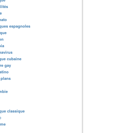
lités
e
nato
ques espagnoles
ique
ion
ia
navirus
que cubaine
re gay
atino
 plans
mbie
que classique
c
sme