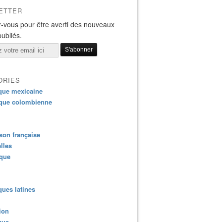
ETTER
-vous pour être averti des nouveaux
publiés.
ORIES
que mexicaine
que colombienne
on française
lles
ique
ues latines
ion
que