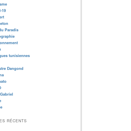
isme
-19
ert
aeton
du Paradis
ographie
ronnement
u
ues tunisiennes
stre Dangond
ma
nato
O
Gabriel
e
ce
LES RÉCENTS