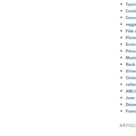
Tour
Covid
Conc
regg
Fête 
Phot
Envi
Péro
Musiq
Rock
Silve
Ciné
valle
AML
Juan 
Dans
Fran
ARTIC