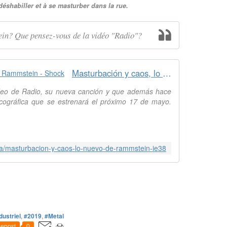
déshabiller et à se masturber dans la rue.
in? Que pensez-vous de la vidéo "Radio"?
Masturbación y caos, lo nuevo de Rammstein - Shock
deo de Radio, su nueva canción y que además hace
scográfica que se estrenará el próximo 17 de mayo.
ca/masturbacion-y-caos-lo-nuevo-de-rammstein-ie38
dustriel
,
#2019
,
#Metal
epost
0