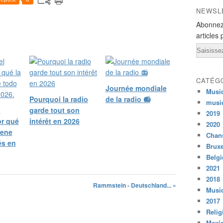
NEWSL
Abonnez
articles 
Email
CATÉG
Journée mondiale
Musi
Pourquoi la radio
de la radio 📻
musi
l
garde tout son
2019
or qué
intérêt en 2026
2020
iene
Chans
és en
Bruxe
Belg
2021
2018
Rammstein - Deutschland... »
Musiq
2017
Relig
Mexi