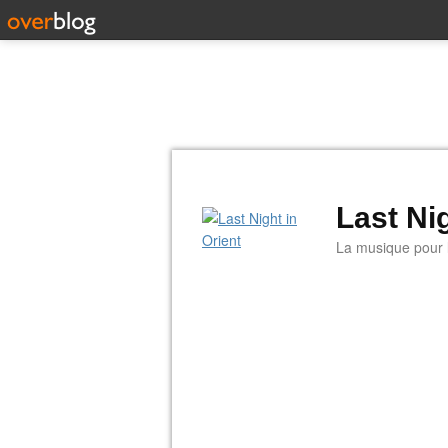
Last Nig
La musique pour la