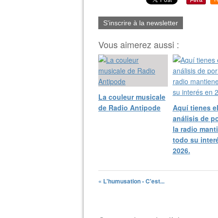
S'inscrire à la newsletter
Vous aimerez aussi :
La couleur musicale
de Radio Antipode
Aquí tienes e
análisis de p
la radio mant
todo su inter
2026.
« L'humusation - C'est...