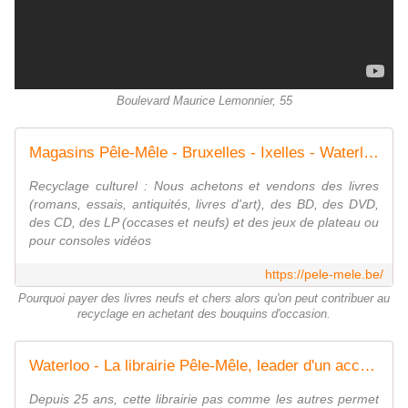
Boulevard Maurice Lemonnier, 55
Magasins Pêle-Mêle - Bruxelles - Ixelles - Waterloo
Recyclage culturel : Nous achetons et vendons des livres
(romans, essais, antiquités, livres d'art), des BD, des DVD,
des CD, des LP (occases et neufs) et des jeux de plateau ou
pour consoles vidéos
https://pele-mele.be/
Pourquoi payer des livres neufs et chers alors qu'on peut contribuer au
recyclage en achetant des bouquins d'occasion.
Waterloo - La librairie Pêle-Mêle, leader d'un accès au divertissement pour tous
Depuis 25 ans, cette librairie pas comme les autres permet