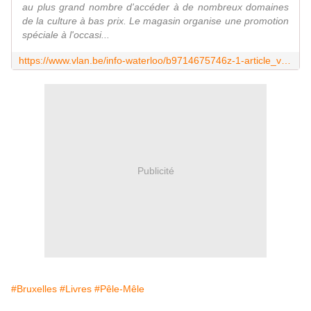
au plus grand nombre d'accéder à de nombreux domaines
de la culture à bas prix. Le magasin organise une promotion
spéciale à l'occasi...
https://www.vlan.be/info-waterloo/b9714675746z-1-article_vlan-la-librairie-pele-mele-leader-d-un-acces-au-divertissement-pour-tous
Publicité
#Bruxelles
#Livres
#Pêle-Mêle