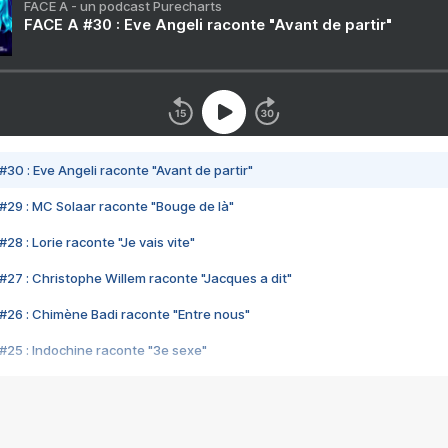
FACE A - un podcast Purecharts
FACE A #30 : Eve Angeli raconte "Avant de partir"
#30 : Eve Angeli raconte "Avant de partir"
#29 : MC Solaar raconte "Bouge de là"
28 : Lorie raconte "Je vais vite"
#27 : Christophe Willem raconte "Jacques a dit"
#26 : Chimène Badi raconte "Entre nous"
#25 : Indochine raconte "3e sexe"
#24 : Zaho raconte "C'est chelou"
#23 : Patrick Bruel raconte "Au café des délices"