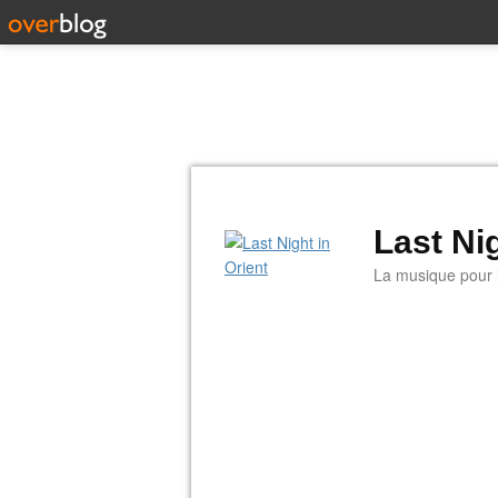
Last Nig
La musique pour la