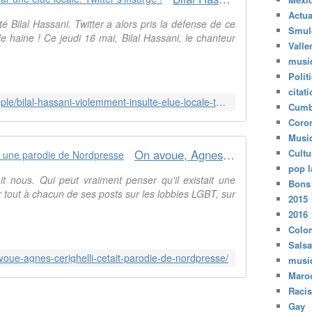
u
h
Actua
r
e
é Bilal Hassani. Twitter a alors pris la défense de ce
Smul
s
l
 haine ! Ce jeudi 16 mai, Bilal Hassani, le chanteur
d
Valle
l
e
musi
i
l
:
Polit
'
S
citat
https://mcetv.fr/mon-mag-buzz/people/bilal-hassani-violemment-insulte-elue-locale-twitter-insurge-16052019/
E
'
Cumb
u
i
Coro
r
l
Musi
o
v
On avoue, Agnes Cerighelli c'était une parodie de Nordpresse
Cultu
v
o
pop l
i
u
ait nous. Qui peut vraiment penser qu'il existait une
Bons
s
s
 tout à chacun de ses posts sur les lobbies LGBT, sur
i
2015
p
o
2016
l
n
a
Colo
,
î
Salsa
B
voue-agnes-cerighelli-cetait-parodie-de-nordpresse/
t
musi
i
,
Maro
l
d
Raci
a
a
Gay
l