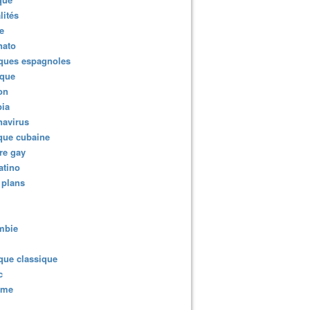
lités
e
nato
ques espagnoles
ique
ion
ia
navirus
que cubaine
re gay
atino
 plans
mbie
que classique
c
sme