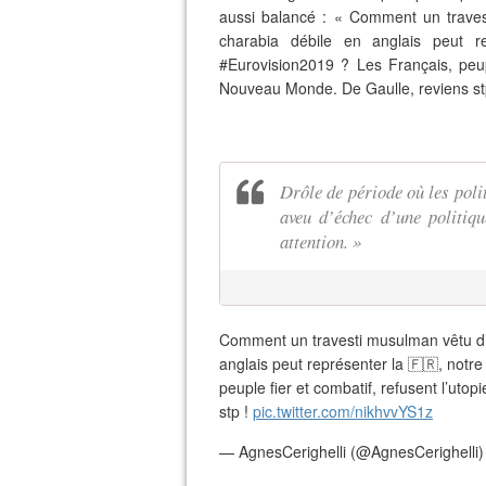
aussi balancé : « Comment un traves
charabia débile en anglais peut r
#Eurovision2019 ? Les Français, peup
Nouveau Monde. De Gaulle, reviens stp
Drôle de période où les poli
aveu d’échec d’une politiq
attention. »
Comment un travesti musulman vêtu d’
anglais peut représenter la 🇫🇷, notre
peuple fier et combatif, refusent l’ut
stp !
pic.twitter.com/nikhvvYS1z
— AgnesCerighelli (@AgnesCerighelli