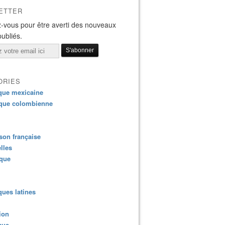
ETTER
-vous pour être averti des nouveaux
publiés.
ORIES
que mexicaine
que colombienne
ansphobe, voleuse et mythomane, venez découvrir Agnès Cerighe
on française
lles
ique
ues latines
ion
que