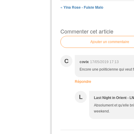
« Yina Rose - Fuiste Malo
Commenter cet article
Ajouter un commentaire
C
covix
17/05/2019 17:13
Encore une politicienne qui veut fa
Répondre
L
Last Night in Orient - L
Absolument et qu'elle br
weekend.