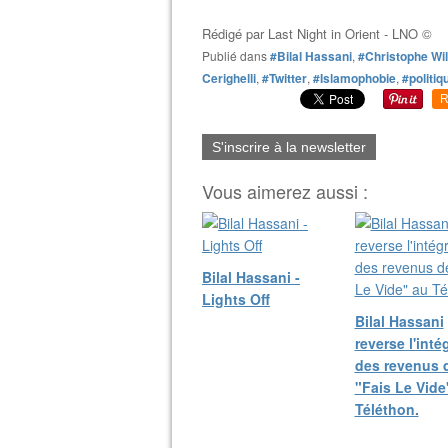
Rédigé par
Last Night in Orient - LNO ©
Publié dans
#Bilal Hassani
,
#Christophe Wi
Cerighelli
,
#Twitter
,
#Islamophobie
,
#politiq
R
S'inscrire à la newsletter
Vous aimerez aussi :
Bilal Hassani -
Lights Off
Bilal Hassani
reverse l'intég
des revenus 
"Fais Le Vide
Téléthon.