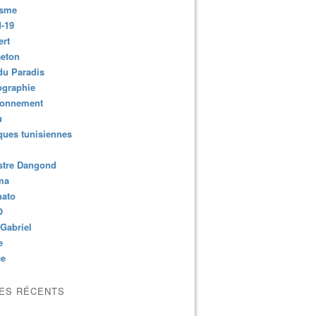
isme
-19
ert
aeton
du Paradis
ographie
ronnement
u
ues tunisiennes
stre Dangond
ma
nato
O
Gabriel
e
ce
LES RÉCENTS