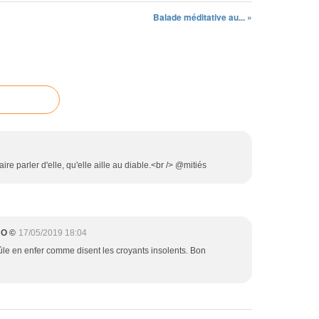
e
,
Balade méditative au... »
a
f
t
a
t
i
a
t
q
e
u
s
e
l
q
a
u
t
i
a
n
i
ire parler d'elle, qu'elle aille au diable.<br /> @mitiés
'
r
a
e
p
!
a
S
NO ©
17/05/2019 18:04
s
u
l
r
ûle en enfer comme disent les croyants insolents. Bon
a
s
i
o
s
n
s
c