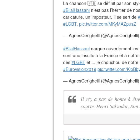
La chanson 🇫🇷 se définit par son styl
#BilalHassani
n’est pas l’héritier de n
caricature, un imposteur. Il se sert de
#LGBT
.
pic.twitter.com/MKyMAZpusZ
— AgnesCerighelli (@AgnesCerighelli
#BilalHassani
nargue ouvertement les F
sont une insulte à la France et à notre 
des
#LGBT
et ... le chouchou de notre 
#Eurovision2019
pic.twitter.com/KioB
— AgnesCerighelli (@AgnesCerighelli
Il n'y a pas de honte à êtr
courte. Henri Salvador, Sim ..