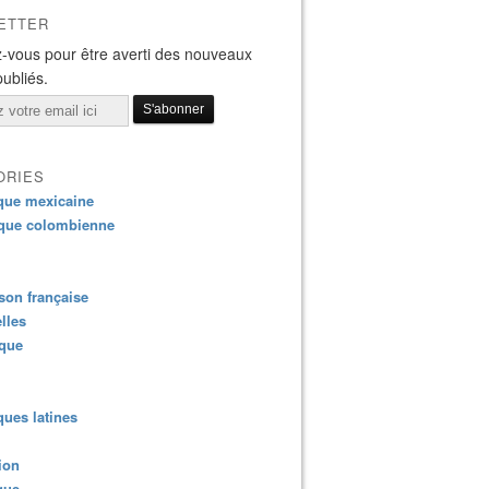
ETTER
-vous pour être averti des nouveaux
publiés.
ORIES
que mexicaine
que colombienne
on française
lles
ique
ues latines
ion
que