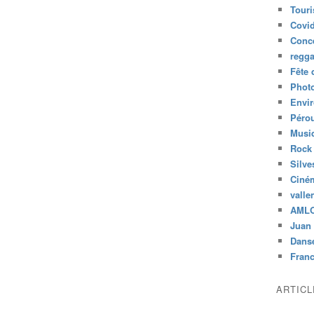
Tour
Covid
Conc
regg
Fête 
Phot
Envi
Péro
Musiq
Rock
Silve
Ciné
valle
AML
Juan 
Dans
Fran
ARTIC