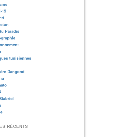
isme
-19
ert
aeton
du Paradis
ographie
ronnement
u
ues tunisiennes
stre Dangond
ma
nato
O
Gabriel
e
ce
LES RÉCENTS