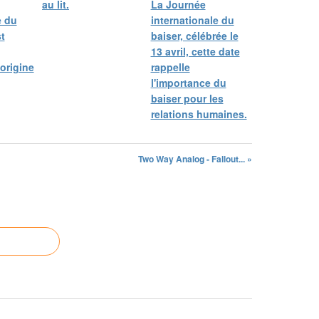
au lit.
La Journée
e du
internationale du
t
baiser, célébrée le
13 avril, cette date
'origine
rappelle
l'importance du
baiser pour les
relations humaines.
Two Way Analog - Fallout... »