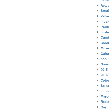
Actua
Smul
Valle
musi
Polit
citat
Cumb
Coro
Musi
Cultu
pop l
Bons
2015
2016
Colo
Salsa
musi
Maro
Raci
Gay