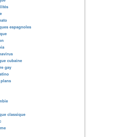
lités
e
nato
ques espagnoles
ique
ion
ia
navirus
que cubaine
re gay
atino
 plans
mbie
que classique
c
sme