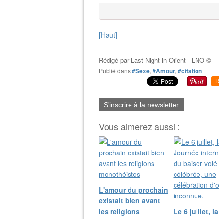
[Haut]
Rédigé par
Last Night in Orient - LNO ©
Publié dans
#Sexe
,
#Amour
,
#citation
R
S'inscrire à la newsletter
Vous aimerez aussi :
L'amour du prochain
existait bien avant
les religions
Le 6 juillet, la