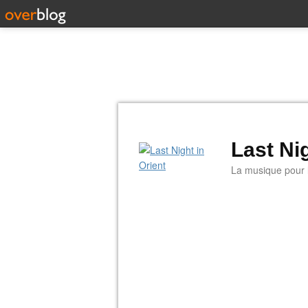
Last Nig
La musique pour la