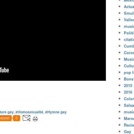
Actua
Smul
Valle
musi
Polit
citat
Cumb
Coro
Musi
Cultu
pop l
Bons
2015
2016
Colo
Salsa
musi
ture gay
,
#Homosexualité
,
#Hymne gay
Maro
epost
0
Raci
Gay