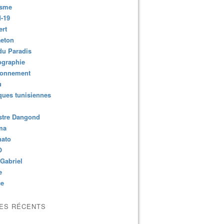
isme
-19
ert
aeton
du Paradis
ographie
ronnement
u
ues tunisiennes
stre Dangond
ma
nato
O
Gabriel
e
ce
LES RÉCENTS