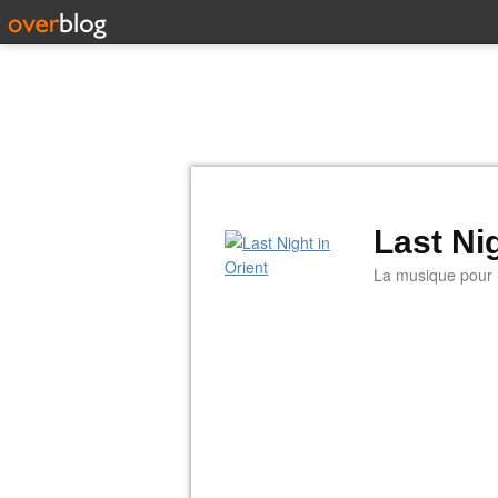
Last Nig
La musique pour la