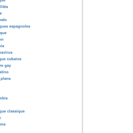
lités
e
nato
ques espagnoles
ique
ion
ia
navirus
que cubaine
re gay
atino
 plans
mbie
que classique
c
sme