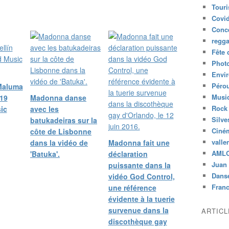
Tour
Covid
Conc
regg
Fête 
Phot
Envi
Péro
Maluma
Musiq
019
Madonna danse
Rock
ic
avec les
Silve
batukadeiras sur la
Ciné
côte de Lisbonne
valle
dans la vidéo de
Madonna fait une
AML
'Batuka'.
déclaration
Juan 
puissante dans la
Dans
vidéo God Control,
Fran
une référence
évidente à la tuerie
survenue dans la
ARTIC
discothèque gay