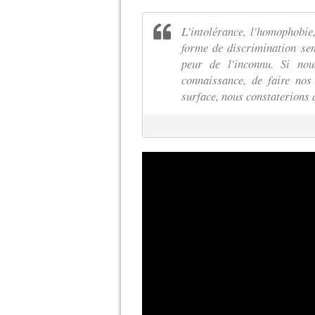
L'intolérance, l'homophobie,
forme de discrimination sem
peur de l'inconnu. Si no
connaissance, de faire nos
surface, nous constaterions 