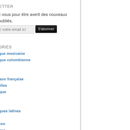
ETTER
-vous pour être averti des nouveaux
publiés.
ORIES
que mexicaine
que colombienne
on française
lles
ique
ues latines
ion
que