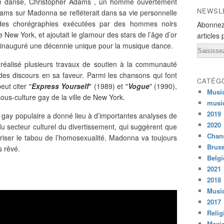
 de danse, Christopher Adams , un homme ouvertement
NEWSL
dams sur Madonna se refléterait dans sa vie personnelle
t des chorégraphies exécutées par des hommes noirs
Abonnez
 New York, et ajoutait le glamour des stars de l’âge d’or
articles 
 inauguré une décennie unique pour la musique dance.
Email
réalisé plusieurs travaux de soutien à la communauté
 des discours en sa faveur. Parmi les chansons qui font
CATÉG
ut citer "
Express Yourself
" (1989) et "
Vogue
" (1990),
Musi
sous-culture gay de la ville de New York.
musi
2019
 gay populaire a donné lieu à d’importantes analyses de
2020
s du secteur culturel du divertissement, qui suggèrent que
Chans
à briser le tabou de l’homosexualité. Madonna va toujours
Bruxe
s rêvé.
Belg
2021
2018
Musiq
2017
Relig
Mexi