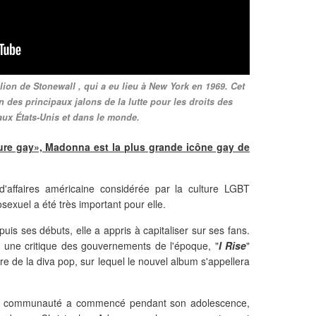
ion de Stonewall , qui a eu lieu à New York en 1969. Cet
des principaux jalons de la lutte pour les droits des
ux États-Unis et dans le monde.
ure gay», Madonna est la plus grande icône gay de
'affaires américaine considérée par la culture LGBT
exuel a été très important pour elle.
s ses débuts, elle a appris à capitaliser sur ses fans.
et une critique des gouvernements de l'époque, "
I Rise
"
re de la diva pop, sur lequel le nouvel album s'appellera
e la communauté a commencé pendant son adolescence,