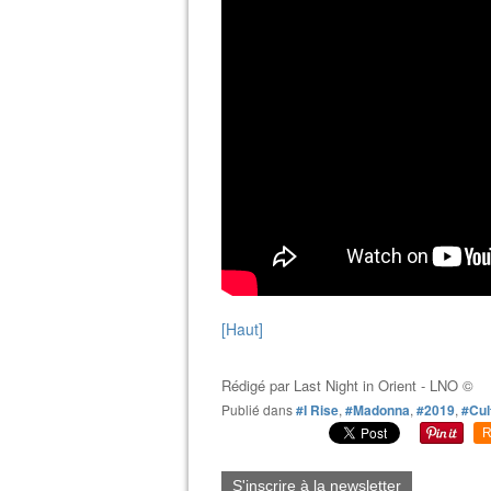
[Haut]
Rédigé par
Last Night in Orient - LNO ©
Publié dans
#I Rise
,
#Madonna
,
#2019
,
#Cul
R
S'inscrire à la newsletter