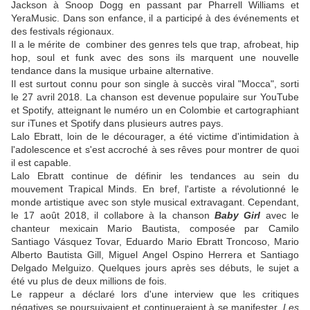
Jackson à Snoop Dogg en passant par Pharrell Williams et
YeraMusic. Dans son enfance, il a participé à des événements et
des festivals régionaux.
Il a le mérite de combiner des genres tels que trap, afrobeat, hip
hop, soul et funk avec des sons ils marquent une nouvelle
tendance dans la musique urbaine alternative.
Il est surtout connu pour son single à succès viral "Mocca", sorti
le 27 avril 2018. La chanson est devenue populaire sur YouTube
et Spotify, atteignant le numéro un en Colombie et cartographiant
sur iTunes et Spotify dans plusieurs autres pays.
Lalo Ebratt, loin de le décourager, a été victime d'intimidation à
l'adolescence et s'est accroché à ses rêves pour montrer de quoi
il est capable.
Lalo Ebratt continue de définir les tendances au sein du
mouvement Trapical Minds. En bref, l'artiste a révolutionné le
monde artistique avec son style musical extravagant. Cependant,
le 17 août 2018, il collabore à la chanson
Baby Girl
avec le
chanteur mexicain Mario Bautista, composée par Camilo
Santiago Vásquez Tovar, Eduardo Mario Ebratt Troncoso, Mario
Alberto Bautista Gill, Miguel Angel Ospino Herrera et Santiago
Delgado Melguizo. Quelques jours après ses débuts, le sujet a
été vu plus de deux millions de fois.
Le rappeur a déclaré lors d'une interview que les critiques
négatives se poursuivaient et continueraient à se manifester.
Les