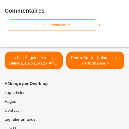
Commentaires
Ajouter un commentaire
< Los Ángeles Azules,
Pedro Capó - Calma - Live
Belinda, Lalo Ebratt - Amor
Performance >
A Primera Vista ft. Horacio
Palencia
Hébergé par Overblog
Top articles
Pages
Contact
Signaler un abus
C.G.U.