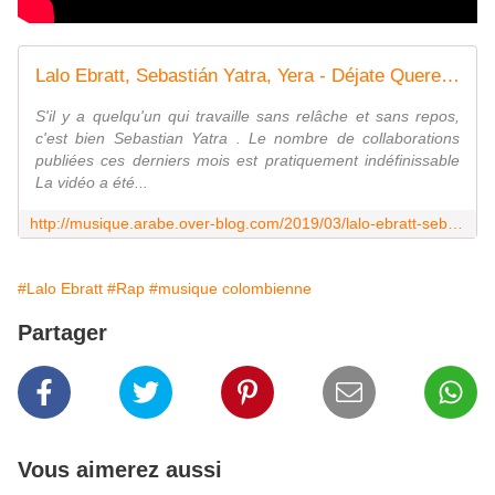
Lalo Ebratt, Sebastián Yatra, Yera - Déjate Querer ft. Trapical Minds - Last Night in Orient
S'il y a quelqu'un qui travaille sans relâche et sans repos,
c'est bien Sebastian Yatra . Le nombre de collaborations
publiées ces derniers mois est pratiquement indéfinissable
La vidéo a été...
http://musique.arabe.over-blog.com/2019/03/lalo-ebratt-sebastian-yatra-yera-dejate-querer-ft.trapical-minds.html
#Lalo Ebratt
#Rap
#musique colombienne
Partager
Vous aimerez aussi