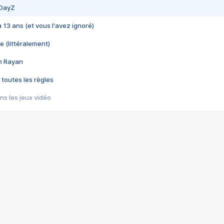
 DayZ
 a 13 ans (et vous l'avez ignoré)
e (littéralement)
im Rayan
 toutes les règles
s les jeux vidéo
us choquant de Rockstar ? - Le scandale BULLY
e plus moche de Steam
du RÊVE tourne au CAUCHEMAR
pendant 8 heures
it… à tort
umiliés par un jeu vidéo
ire - Final Fantasy 8