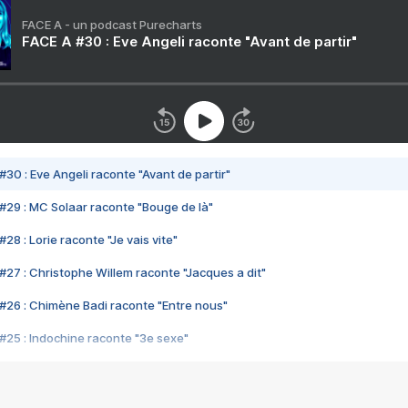
FACE A - un podcast Purecharts
FACE A #30 : Eve Angeli raconte "Avant de partir"
#30 : Eve Angeli raconte "Avant de partir"
#29 : MC Solaar raconte "Bouge de là"
28 : Lorie raconte "Je vais vite"
#27 : Christophe Willem raconte "Jacques a dit"
#26 : Chimène Badi raconte "Entre nous"
#25 : Indochine raconte "3e sexe"
#24 : Zaho raconte "C'est chelou"
#23 : Patrick Bruel raconte "Au café des délices"