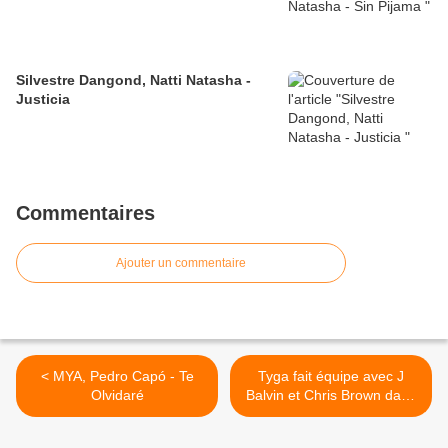
Silvestre Dangond, Natti Natasha -
Justicia
Commentaires
Ajouter un commentaire
< MYA, Pedro Capó - Te
Tyga fait équipe avec J
Olvidaré
Balvin et Chris Brown dans
la vidéo de son nouveau
single «Haute». >