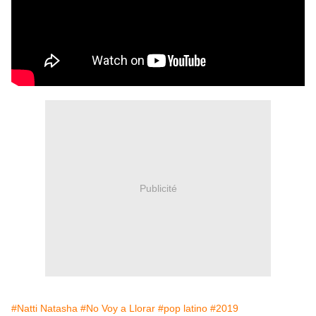
Publicité
#Natti Natasha
#No Voy a Llorar
#pop latino
#2019