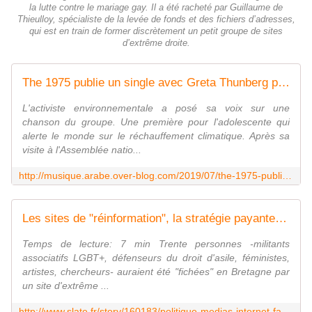
la lutte contre le mariage gay. Il a été racheté par Guillaume de
Thieulloy, spécialiste de la levée de fonds et des fichiers d’adresses,
qui est en train de former discrètement un petit groupe de sites
d’extrême droite.
The 1975 publie un single avec Greta Thunberg pour alerter sur l'urgence climatique. - Last Night in Orient
L'activiste environnementale a posé sa voix sur une
chanson du groupe. Une première pour l'adolescente qui
alerte le monde sur le réchauffement climatique. Après sa
visite à l'Assemblée natio...
http://musique.arabe.over-blog.com/2019/07/the-1975-publie-un-single-avec-greta-thunberg-pour-alerter-sur-l-urgence-climatique.html
Les sites de "réinformation", la stratégie payante de l'extrême droite sur internet
Temps de lecture: 7 min Trente personnes -militants
associatifs LGBT+, défenseurs du droit d'asile, féministes,
artistes, chercheurs- auraient été "fichées" en Bretagne par
un site d'extrême ...
http://www.slate.fr/story/160183/politique-medias-internet-fachosphere-reinformation-banalisation-theses-extreme-droite