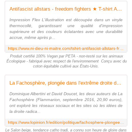
Antifascist allstars - freedom fighters ★ T-shirt Anti-Fasciste ★ Ni-Dieu-Ni-Maitre.com
Impression Flex L'illustration est découpée dans un vinyle
thermocollé, garantissant une qualité d'impression
supérieure et des couleurs éclatantes avec une durabilité
accrue, même après p...
https://www.ni-dieu-ni-maitre.com/tshirt-antifascist-allstars-freedom-fighters-00101973354/
Produit certifié 100% Vegan par PETA - non-testé sur les animaux
Écologique - fabriqué avec respect de l'environnement Conçu avec du
coton équitable cultivé aux États-Unis.
La Fachosphère, plongée dans l'extrême droite du Net
Dominique Albertini et David Doucet, les deux auteurs de La
Fachosphère (Flammarion, septembre 2016, 20,90 euros),
ont exploré les réseaux sociaux et les sites où les idées de
la droite radica...
https://www.lopinion.fr/edition/politique/fachosphere-plongee-dans-l-extreme-droite-net-110901
Le Salon beige, tendance catho tradi, a connu son heure de gloire dans