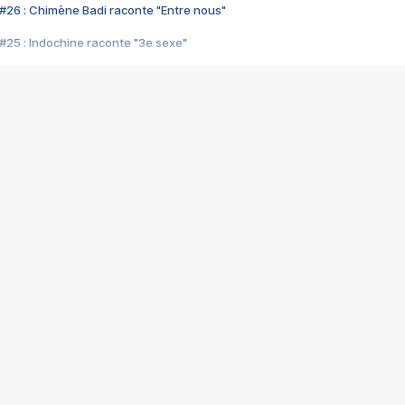
#26 : Chimène Badi raconte "Entre nous"
#25 : Indochine raconte "3e sexe"
#24 : Zaho raconte "C'est chelou"
#23 : Patrick Bruel raconte "Au café des délices"
#22 : Kyo raconte "Le chemin"
#21 : Nolwenn Leroy raconte "Cassé"
#20 : Patrick Hernandez raconte "Born to be alive"
#19 : Lorie raconte "Près de moi"
#18 : Michael Jones raconte "A nos actes manqués" (avec Jean-Jacque
#17 : Khaled raconte "Aïcha"
#16 : Corneille raconte "Parce qu'on vient de loin"
#15 : Indochine raconte "L'aventurier"
14 : Lorie raconte "Sur un air latino"