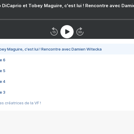
 DiCaprio et Tobey Maguire, c'est lui ! Rencontre avec Dam
bey Maguire, c'est lui ! Rencontre avec Damien Witecka
e 6
e 5
e 4
e 3
s créatrices de la VF !
e 2
e 1