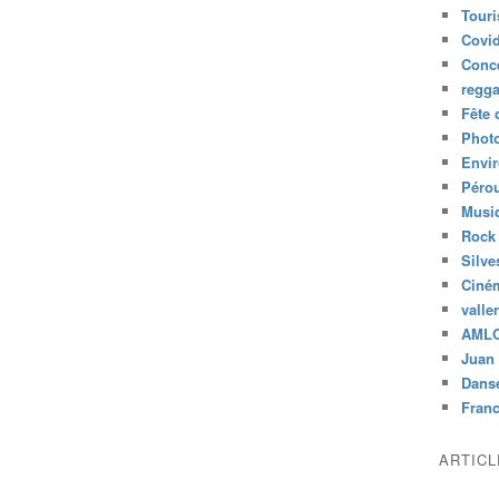
Tour
Covid
Conc
regg
Fête 
Phot
Envi
Péro
Musiq
Rock
Silve
Ciné
valle
AML
Juan 
Dans
Fran
ARTIC