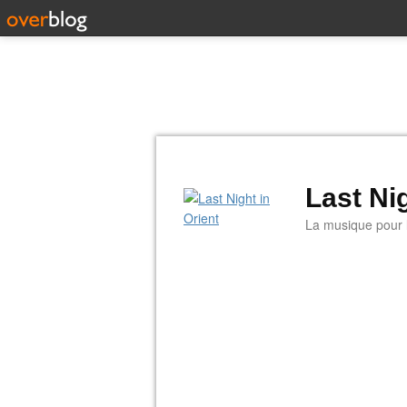
Last Nig
La musique pour la