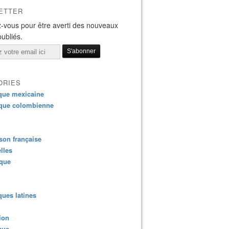
ETTER
-vous pour être averti des nouveaux
publiés.
ORIES
que mexicaine
que colombienne
on française
lles
ique
ues latines
ion
que