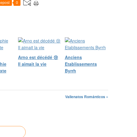
epost
0
Arno est décédé 😢
Anciens
hie
Il aimait la vie
Etablissements
xte
Byrrh
Vallenatos Románticos »