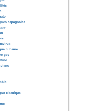
lités
e
nato
ques espagnoles
ique
ion
ia
navirus
que cubaine
re gay
atino
 plans
mbie
que classique
c
sme