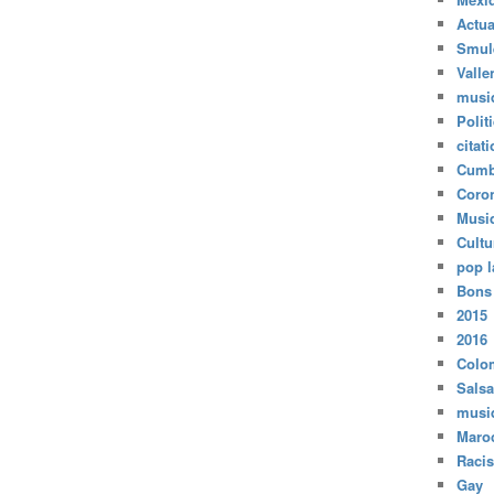
Actua
Smul
Valle
musi
Polit
citat
Cumb
Coro
Musi
Cultu
pop l
Bons
2015
2016
Colo
Salsa
musi
Maro
Raci
Gay