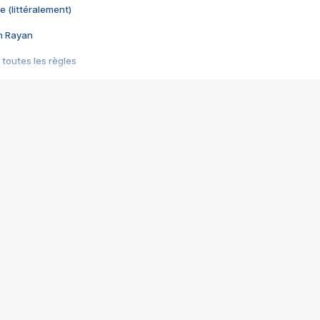
e (littéralement)
im Rayan
 toutes les règles
s les jeux vidéo
us choquant de Rockstar ? - Le scandale BULLY
e plus moche de Steam
du RÊVE tourne au CAUCHEMAR
pendant 8 heures
it… à tort
umiliés par un jeu vidéo
ire - Final Fantasy 8
ti un empire - Age of Empires
story DOFUS