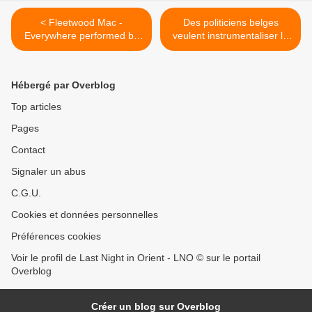
< Fleetwood Mac -
Des politiciens belges
Everywhere performed by
veulent instrumentaliser le
Rumours of Fleetwood Mac
drame des pays
amazoniens pour des gains
politiques personnels. >
Hébergé par Overblog
Top articles
Pages
Contact
Signaler un abus
C.G.U.
Cookies et données personnelles
Préférences cookies
Voir le profil de Last Night in Orient - LNO © sur le portail
Overblog
Créer un blog sur Overblog