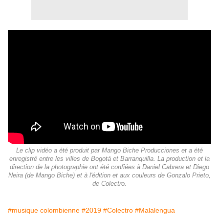
Le clip vidéo a été produit par Mango Biche Producciones et a été
enregistré entre les villes de Bogotá et Barranquilla. La production et la
direction de la photographie ont été confiées à Daniel Cabrera et Diego
Neira (de Mango Biche) et à l'édition et aux couleurs de Gonzalo Prieto,
de Colectro.
#musique colombienne
#2019
#Colectro
#Malalengua