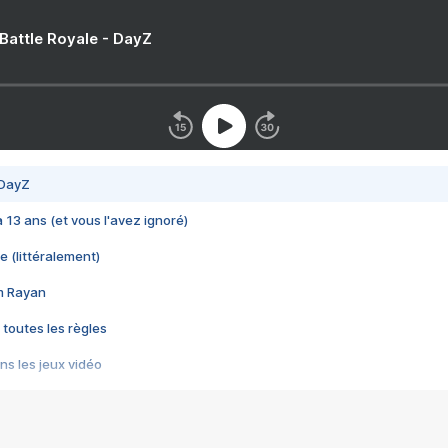
 Battle Royale - DayZ
 DayZ
 a 13 ans (et vous l'avez ignoré)
e (littéralement)
im Rayan
 toutes les règles
s les jeux vidéo
us choquant de Rockstar ? - Le scandale BULLY
e plus moche de Steam