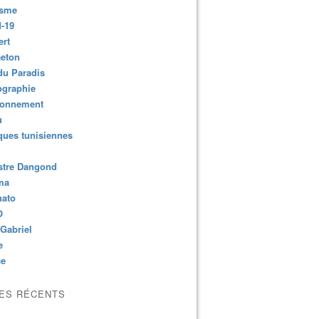
isme
-19
ert
aeton
du Paradis
ographie
ronnement
u
ues tunisiennes
stre Dangond
ma
nato
O
Gabriel
e
ce
LES RÉCENTS