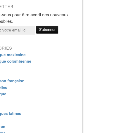
ETTER
-vous pour être averti des nouveaux
publiés.
ORIES
que mexicaine
que colombienne
on française
lles
ique
ues latines
ion
que