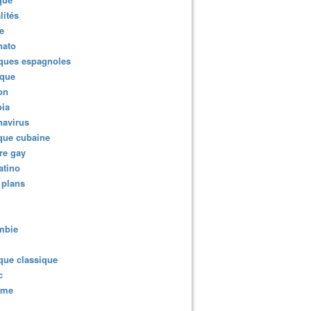
lités
e
nato
ques espagnoles
ique
ion
ia
navirus
que cubaine
re gay
atino
 plans
mbie
que classique
c
sme