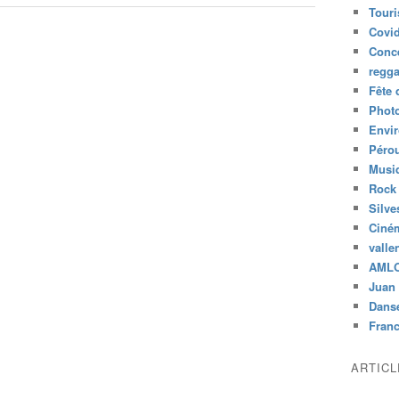
Tour
Covid
Conc
regg
Fête 
Phot
Envi
Péro
Musiq
Rock
Silve
Ciné
valle
AML
Juan 
Dans
Fran
ARTIC