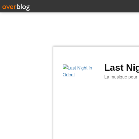
Last Nig
La musique pour la