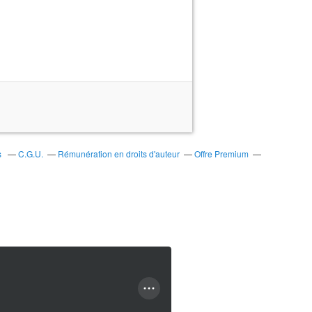
s
C.G.U.
Rémunération en droits d'auteur
Offre Premium