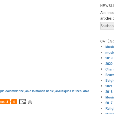
NEWSL
Abonnez
articles 
Email
CATÉG
Musi
musi
2019
2020
Chans
Bruxe
Belg
2021
que colombienne
,
#No lo manda nadie
,
#Musiques latines
,
#No
2018
Musiq
epost
0
2017
Relig
Mexi