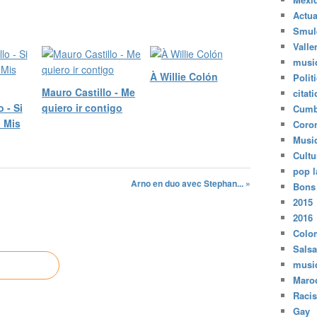
Actua
Smul
Valle
musi
À Willie Colón
Polit
Mauro Castillo - Me
citat
 - Si
quiero ir contigo
Cumb
 Mis
Coro
Musi
Cultu
pop l
Arno en duo avec Stephan... »
Bons
2015
2016
Colo
Salsa
musi
Maro
Raci
Gay