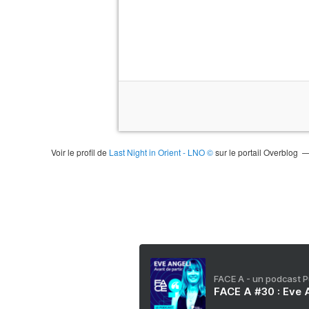
Voir le profil de
Last Night in Orient - LNO ©
sur le portail Overblog
FACE A - un podcast 
FACE A #30 : Eve A