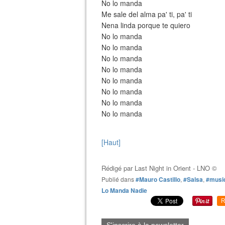
No lo manda
Me sale del alma pa' ti, pa' ti
Nena linda porque te quiero
No lo manda
No lo manda
No lo manda
No lo manda
No lo manda
No lo manda
No lo manda
No lo manda
[Haut]
Rédigé par
Last Night in Orient - LNO ©
Publié dans
#Mauro Castillo
,
#Salsa
,
#musi
Lo Manda Nadie
R
S'inscrire à la newsletter