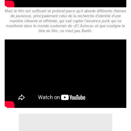
Mais le film est suffisant et profond parce qu’il aborde différents thèmes
de jeunesse, principalement celui de la recherche d’identité d’une
manière vibrante et effrénée, qui sait capter l’essence punk qui se
manifeste dans le monde souterrain de «El Azteca» et que souligne le
titre du film, ce n'est pas Berlin.