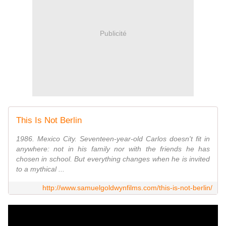
Publicité
This Is Not Berlin
1986. Mexico City. Seventeen-year-old Carlos doesn't fit in
anywhere: not in his family nor with the friends he has
chosen in school. But everything changes when he is invited
to a mythical ...
http://www.samuelgoldwynfilms.com/this-is-not-berlin/