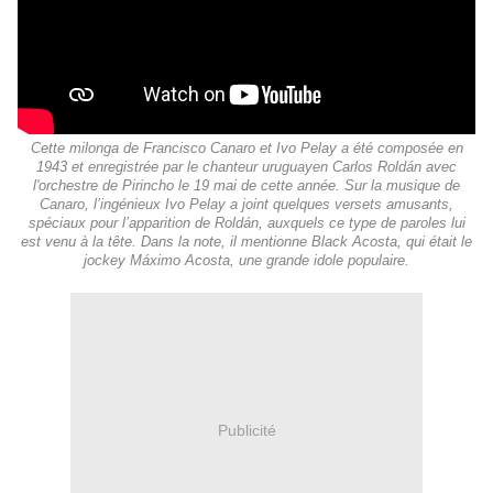
Cette milonga de Francisco Canaro et Ivo Pelay a été composée en
1943 et enregistrée par le chanteur uruguayen Carlos Roldán avec
l'orchestre de Pirincho le 19 mai de cette année. Sur la musique de
Canaro, l’ingénieux Ivo Pelay a joint quelques versets amusants,
spéciaux pour l’apparition de Roldán, auxquels ce type de paroles lui
est venu à la tête. Dans la note, il mentionne Black Acosta, qui était le
jockey Máximo Acosta, une grande idole populaire.
Publicité