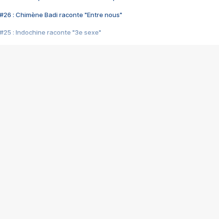
#26 : Chimène Badi raconte "Entre nous"
#25 : Indochine raconte "3e sexe"
#24 : Zaho raconte "C'est chelou"
#23 : Patrick Bruel raconte "Au café des délices"
#22 : Kyo raconte "Le chemin"
#21 : Nolwenn Leroy raconte "Cassé"
#20 : Patrick Hernandez raconte "Born to be alive"
#19 : Lorie raconte "Près de moi"
#18 : Michael Jones raconte "A nos actes manqués" (avec Jean-Jacque
#17 : Khaled raconte "Aïcha"
#16 : Corneille raconte "Parce qu'on vient de loin"
#15 : Indochine raconte "L'aventurier"