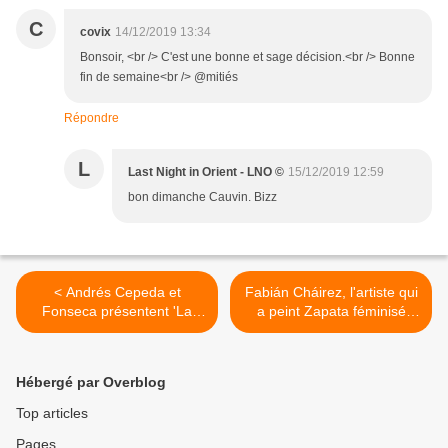
C
covix
14/12/2019 13:34
Bonsoir, <br /> C'est une bonne et sage décision.<br /> Bonne
fin de semaine<br /> @mitiés
Répondre
L
Last Night in Orient - LNO ©
15/12/2019 12:59
bon dimanche Cauvin. Bizz
< Andrés Cepeda et
Fabián Cháirez, l'artiste qui
Fonseca présentent 'La
a peint Zapata féminisé
Promesa'
défie la culture sexiste à
travers ses peintures >
Hébergé par Overblog
Top articles
Pages