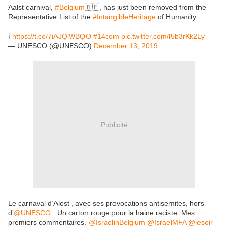
Aalst carnival,
#Belgium
🇧🇪, has just been removed from the
Representative List of the
#IntangibleHeritage
of Humanity.
ℹ️
https://t.co/7iAJQlWBQO
#14com
pic.twitter.com/l5b3rKk2Ly
— UNESCO (@UNESCO)
December 13, 2019
Publicité
Le carnaval d’Alost , avec ses provocations antisemites, hors
d’
@UNESCO
. Un carton rouge pour la haine raciste. Mes
premiers commentaires.
@IsraelinBelgium
@IsraelMFA
@lesoir