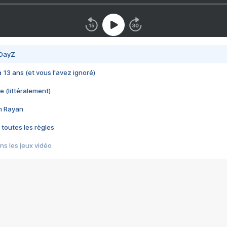
 DayZ
 a 13 ans (et vous l'avez ignoré)
e (littéralement)
im Rayan
 toutes les règles
s les jeux vidéo
us choquant de Rockstar ? - Le scandale BULLY
e plus moche de Steam
du RÊVE tourne au CAUCHEMAR
pendant 8 heures