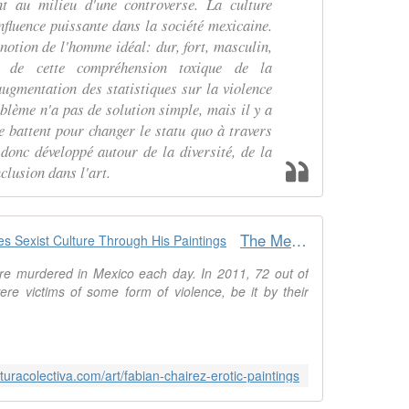
t au milieu d'une controverse. La culture
fluence puissante dans la société mexicaine.
 notion de l'homme idéal: dur, fort, masculin,
s de cette compréhension toxique de la
augmentation des statistiques sur la violence
blème n'a pas de solution simple, mais il y a
e battent pour changer le statu quo à travers
 donc développé autour de la diversité, de la
nclusion dans l'art.
The Mexican Artist Who Challenges Sexist Culture Through His Paintings
re murdered in Mexico each day. In 2011, 72 out of
re victims of some form of violence, be it by their
lturacolectiva.com/art/fabian-chairez-erotic-paintings