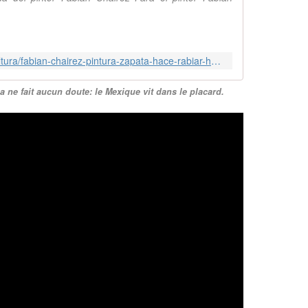
https://www.playgroundmag.net/cultura/fabian-chairez-pintura-zapata-hace-rabiar-homofobico_68865029.html
a ne fait aucun doute: le Mexique vit dans le placard.