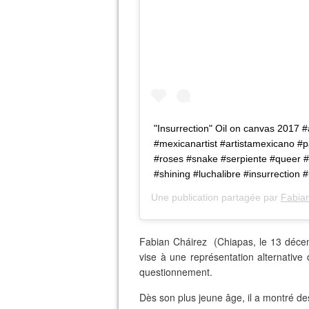
"Insurrection" Oil on canvas 2017 
#mexicanartist #artistamexicano #pa
#roses #snake #serpiente #queer 
#shining #luchalibre #insurrection 
Une publication partagée par
Fabia
Fabian Cháirez (Chiapas, le 13 décemb
vise à une représentation alternativ
questionnement.
Dès son plus jeune âge, il a montré des