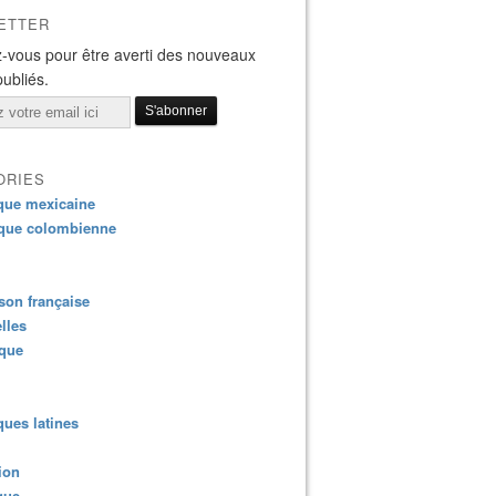
ETTER
-vous pour être averti des nouveaux
publiés.
ORIES
que mexicaine
que colombienne
on française
lles
ique
ues latines
ion
que