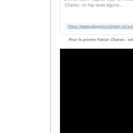
Chairez, no hay duda alguna:...
Pour le peintre Fabián Chairez , cel