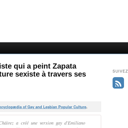
iste qui a peint Zapata
SUIVEZ
ture sexiste à travers ses
cyclopædia of Gay and Lesbian Popular Culture
.
Cháirez a créé une version gay d'Emiliano