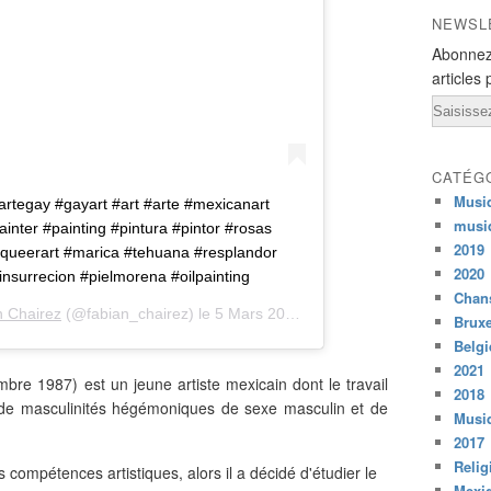
NEWSL
Abonnez
articles 
Email
CATÉG
Musi
#artegay #gayart #art #arte #mexicanart
musi
inter #painting #pintura #pintor #rosas
2019
#queerart #marica #tehuana #resplandor
2020
#insurrecion #pielmorena #oilpainting
Chans
n Chairez
(@fabian_chairez) le
5 Mars 2019 à 5 :44 PST
Bruxe
Belg
2021
re 1987) est un jeune artiste mexicain dont le travail
2018
e de masculinités hégémoniques de sexe masculin et de
Musiq
2017
Relig
 compétences artistiques, alors il a décidé d'étudier le
Mexi