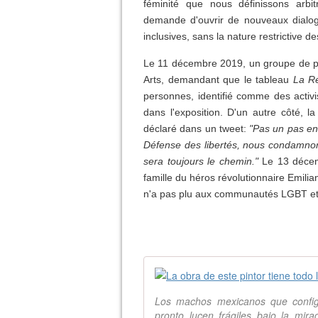
féminité que nous définissons arbit
demande d'ouvrir de nouveaux dialo
inclusives, sans la nature restrictive d
Le 11 décembre 2019, un groupe de pe
Arts, demandant que le tableau
La Ré
personnes, identifié comme des activ
dans l'exposition. D'un autre côté, l
déclaré dans un tweet:
"Pas un pas en 
Défense des libertés, nous condamnon
sera toujours le chemin."
Le 13 décemb
famille du héros révolutionnaire Emili
n'a pas plu aux communautés LGBT et 
Los machos mexicanos que configu
pronto lucen frágiles bajo la mira