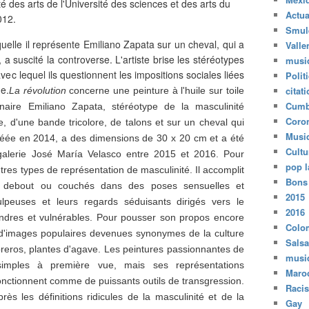
té des arts de l'Université des sciences et des arts du
Actua
2012.
Smul
elle il représente Emiliano Zapata sur un cheval, qui a
Valle
a suscité la controverse. L'artiste brise les stéréotypes
musi
avec lequel ils questionnent les impositions sociales liées
Polit
e.
citat
La révolution
concerne une peinture à l'huile sur toile
Cumb
nnaire Emiliano Zapata, stéréotype de la masculinité
Coro
, d'une bande tricolore, de talons et sur un cheval qui
Musi
réée en 2014, a des dimensions de 30 x 20 cm et a été
Cultu
galerie José María Velasco entre 2015 et 2016. Pour
pop l
utres types de représentation de masculinité. Il accomplit
Bons
s debout ou couchés dans des poses sensuelles et
2015
lpeuses et leurs regards séduisants dirigés vers le
2016
ndres et vulnérables. Pour pousser son propos encore
Colo
s d'images populaires devenues synonymes de la culture
Salsa
eros, plantes d'agave. Les peintures passionnantes de
musi
imples à première vue, mais ses représentations
Maro
ctionnent comme de puissants outils de transgression.
Raci
ès les définitions ridicules de la masculinité et de la
Gay