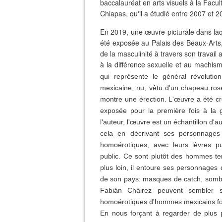
baccalauréat en arts visuels à la Facul
Chiapas, qu'il a étudié entre 2007 et 
En 2019, une œuvre picturale dans laqu
été exposée au Palais des Beaux-Arts, 
de la masculinité à travers son travail 
à la différence sexuelle et au machism
qui représente le général révolutio
mexicaine, nu, vêtu d'un chapeau rose
montre une érection. L'œuvre a été c
exposée pour la première fois à la 
l'auteur, l'œuvre est un échantillon d'a
cela en décrivant ses personnage
homoérotiques, avec leurs lèvres pu
public. Ce sont plutôt des hommes te
plus loin, il entoure ses personnage
de son pays: masques de catch, sombr
Fabián Cháirez peuvent sembler s
homoérotiques d'hommes mexicains fon
En nous forçant à regarder de plus pr