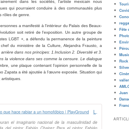
rairement dans les sociétés, l'artiste mexicain nous
Tour
gues qui pourraient conduire à des communautés plus
Covid
es rôles de genre.
Conc
regg
rsonnes a manifesté à l'intérieur du Palais des Beaux-
Fête 
volution
soit retiré de l'exposition. Un autre groupe de
Phot
istes LGBT +, a défendu la permanence de la peinture
Envi
a chef du ministère de la Culture, Alejandra Frausto, a
Péro
arrière dans nos principes: 1.Inclusion 2. Diversité et 3.
Musiq
s la violence dans ses comme la censure. Le dialogue
Rock
re, une plaque contenant l'opinion personnelle de la
Silve
ano Zapata a été ajoutée à l'œuvre exposée. Situation qui
Ciné
artistiques.
valle
AML
Juan 
Dans
Fran
La obra de este pintor tiene todo lo que hace rabiar a un homofóbico | PlayGround
ARTIC
ran el imaginario nacional de la masculinidad de
da del pintor Fabián Chairez Para el pintor Fabián