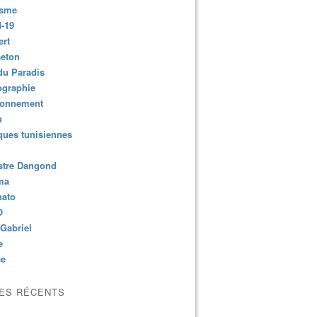
isme
-19
ert
aeton
du Paradis
ographie
ronnement
u
ues tunisiennes
stre Dangond
ma
nato
O
Gabriel
e
ce
LES RÉCENTS