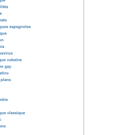
lités
e
nato
ques espagnoles
ique
ion
ia
navirus
que cubaine
re gay
atino
 plans
mbie
que classique
c
sme