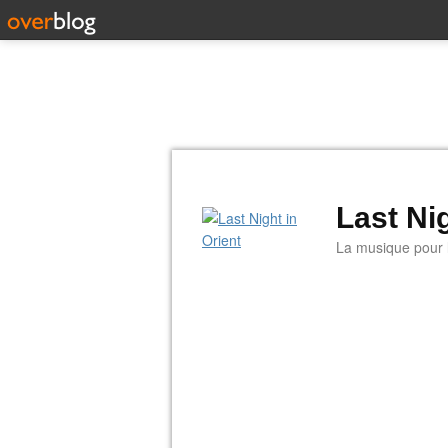
Last Nig
La musique pour la