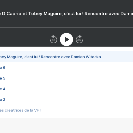
 DiCaprio et Tobey Maguire, c'est lui ! Rencontre avec Dam
bey Maguire, c'est lui ! Rencontre avec Damien Witecka
e 6
e 5
e 4
e 3
s créatrices de la VF !
e 2
e 1