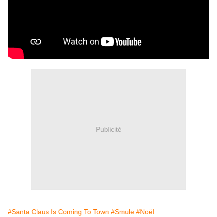
Publicité
#Santa Claus Is Coming To Town
#Smule
#Noël