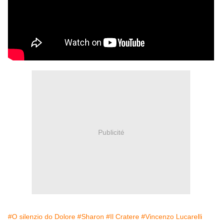
Publicité
#O silenzio do Dolore
#Sharon
#Il Cratere
#Vincenzo Lucarelli