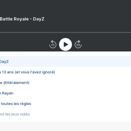
 Battle Royale - DayZ
 DayZ
 a 13 ans (et vous l'avez ignoré)
e (littéralement)
im Rayan
 toutes les règles
s les jeux vidéo
us choquant de Rockstar ? - Le scandale BULLY