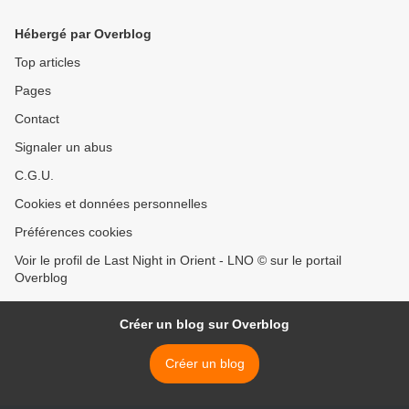
Arthur Hanlon, Manuel
Medrano interprétant Un
Hébergé par Overblog
Año Más.
Top articles
Pages
Contact
Signaler un abus
C.G.U.
Cookies et données personnelles
Préférences cookies
Voir le profil de Last Night in Orient - LNO © sur le portail
Overblog
Créer un blog sur Overblog
Créer un blog