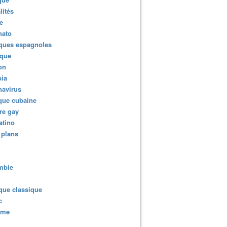
lités
e
nato
ques espagnoles
ique
ion
ia
navirus
que cubaine
re gay
atino
 plans
mbie
que classique
c
sme