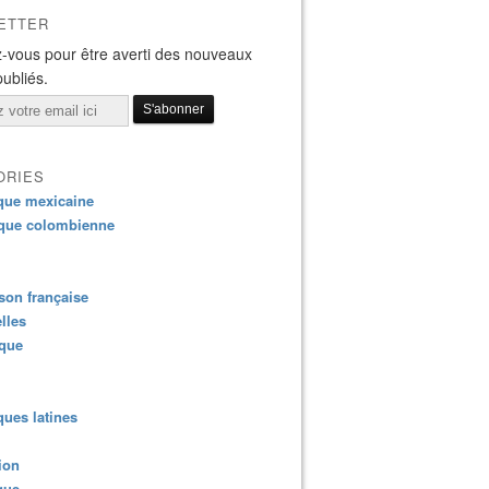
ETTER
-vous pour être averti des nouveaux
publiés.
ORIES
que mexicaine
que colombienne
on française
lles
ique
ues latines
ion
que