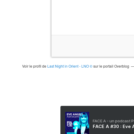
Voir le profil de
Last Night in Orient - LNO ©
sur le portail Overblog
FACE A - un podcast 
FACE A #30 : Eve A