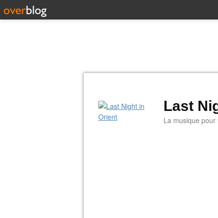
Last Nig
La musique pour la