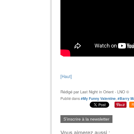
[Haut]
Rédigé par
Last Night in Orient - LNO ©
Publié dans
#My Funny Valentine
,
#Barry M
R
S'inscrire à la newsletter
Vous aimerez aussi :