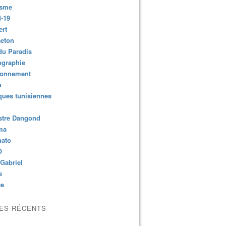
isme
-19
ert
aeton
du Paradis
ographie
ronnement
u
ues tunisiennes
stre Dangond
ma
nato
O
Gabriel
e
ce
LES RÉCENTS