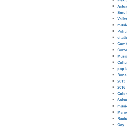
Actua
Smul
Valle
musi
Polit
citat
Cumb
Coro
Musi
Cultu
pop l
Bons
2015
2016
Colo
Salsa
musi
Maro
Raci
Gay