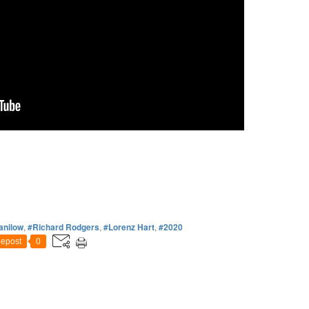
anilow
,
#Richard Rodgers
,
#Lorenz Hart
,
#2020
epost
0