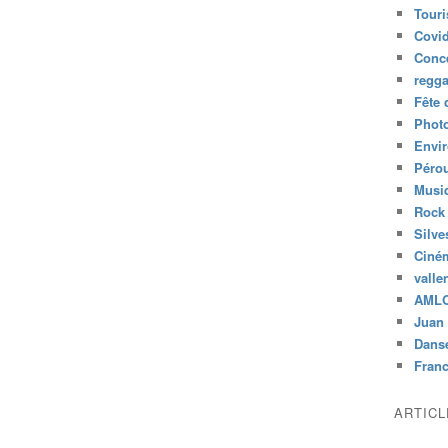
Tour
Covid
Conc
regg
Fête 
Phot
Envi
Péro
Musiq
Rock
Silve
Ciné
valle
AML
Juan 
Dans
Fran
ARTIC