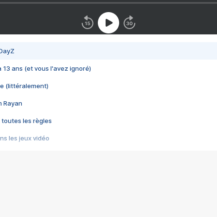
 DayZ
 a 13 ans (et vous l'avez ignoré)
e (littéralement)
im Rayan
 toutes les règles
s les jeux vidéo
us choquant de Rockstar ? - Le scandale BULLY
e plus moche de Steam
du RÊVE tourne au CAUCHEMAR
pendant 8 heures