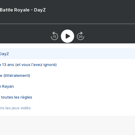
 Battle Royale - DayZ
 DayZ
 a 13 ans (et vous l'avez ignoré)
e (littéralement)
im Rayan
 toutes les règles
s les jeux vidéo
us choquant de Rockstar ? - Le scandale BULLY
e plus moche de Steam