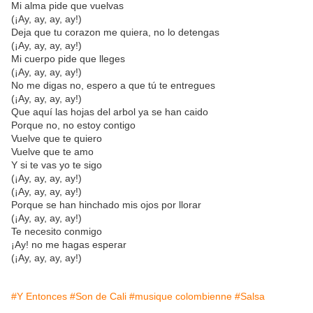
Mi alma pide que vuelvas
(¡Ay, ay, ay, ay!)
Deja que tu corazon me quiera, no lo detengas
(¡Ay, ay, ay, ay!)
Mi cuerpo pide que lleges
(¡Ay, ay, ay, ay!)
No me digas no, espero a que tú te entregues
(¡Ay, ay, ay, ay!)
Que aquí las hojas del arbol ya se han caido
Porque no, no estoy contigo
Vuelve que te quiero
Vuelve que te amo
Y si te vas yo te sigo
(¡Ay, ay, ay, ay!)
(¡Ay, ay, ay, ay!)
Porque se han hinchado mis ojos por llorar
(¡Ay, ay, ay, ay!)
Te necesito conmigo
¡Ay! no me hagas esperar
(¡Ay, ay, ay, ay!)
#Y Entonces
#Son de Cali
#musique colombienne
#Salsa