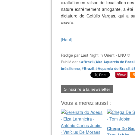
exaltation en raison de l'exaltation d
nature extrêmement arrogante, a été 
dictature de Getúlio Vargas, qui a s
œuvre.
[Haut]
Rédigé par
Last Night in Orient - LNO ©
Publié dans
#Brazil (Aka Aquarela do Brasil
brésilienne
,
#Brazil
,
#Aquarela do Brasil
,
#
R
S'inscrire à la newsletter
Vous aimerez aussi :
Chega De Sau
Tom Jobim