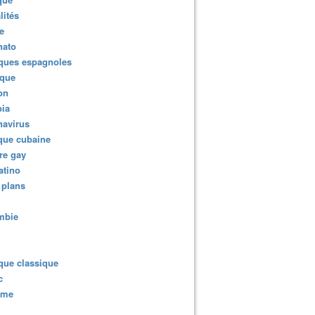
lités
e
nato
ques espagnoles
ique
ion
ia
navirus
que cubaine
re gay
atino
 plans
mbie
que classique
c
sme