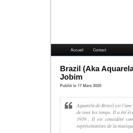
Accueil
Contact
Brazil (Aka Aquarela
Jobim
Publié le 17 Mars 2020
Aquarela do Brasil est l'une
de tous les temps. Il a été 
1939 . Il est considéré c
représentatives de la musique