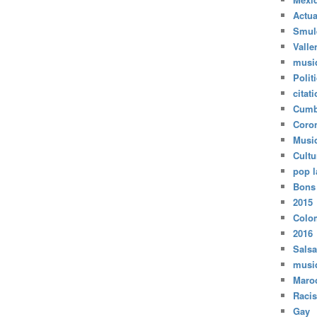
Actua
Smul
Valle
musi
Polit
citat
Cumb
Coro
Musi
Cultu
pop l
Bons
2015
Colo
2016
Salsa
musi
Maro
Raci
Gay