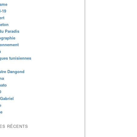
isme
-19
ert
aeton
du Paradis
ographie
ronnement
u
ues tunisiennes
stre Dangond
ma
nato
O
Gabriel
e
ce
LES RÉCENTS