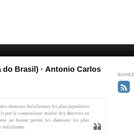
 do Brasil) · Antonio Carlos
SUIVEZ
 des chansons brésiliennes les plus populaires
écrit par le compositeur minier Ary Barroso en
omme un hymne parmi les chansons les plus
 brésilienne.