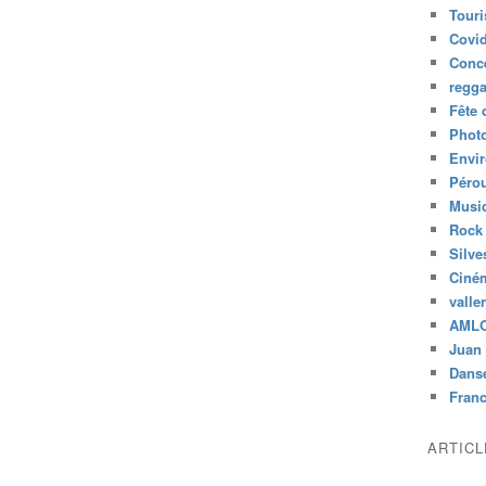
Tour
Covid
Conc
regg
Fête 
Phot
Envi
Péro
Musiq
Rock
Silve
Ciné
valle
AML
Juan 
Dans
Fran
ARTIC