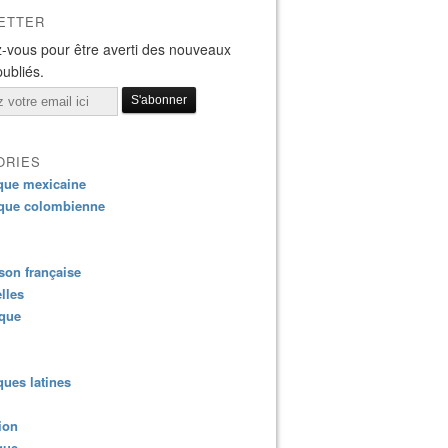
ETTER
-vous pour être averti des nouveaux
publiés.
ORIES
que mexicaine
que colombienne
on française
lles
ique
ues latines
ion
que