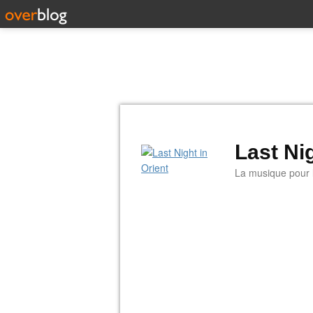
Last Nig
La musique pour la