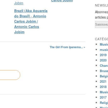
NEWSL
Brazil (Aka Aquarela
Abonnez
do Brasil) · Antonio
articles 
Carlos Jobim /
Email
Antonio Carlos
Jobim
CATÉG
Musi
The Girl From Ipanema... »
musi
2019
2020
Chans
Bruxe
Belg
2021
2018
Musiq
2017
Relig
Mexi