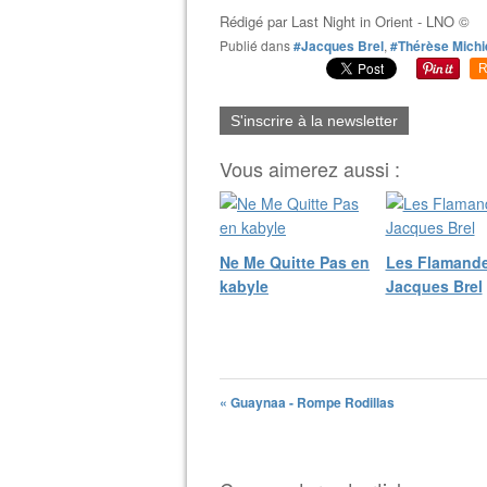
Rédigé par
Last Night in Orient - LNO ©
Publié dans
#Jacques Brel
,
#Thérèse Michi
R
S'inscrire à la newsletter
Vous aimerez aussi :
Ne Me Quitte Pas en
Les Flamande
kabyle
Jacques Brel
« Guaynaa - Rompe Rodillas