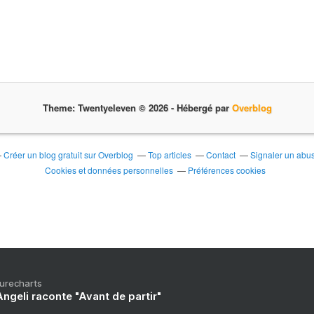
l
n
'
a
j
a
m
Theme: Twentyeleven © 2026 -
Hébergé par
Overblog
a
i
s
d
Créer un blog gratuit sur Overblog
Top articles
Contact
Signaler un abu
i
Cookies et données personnelles
Préférences cookies
v
o
r
c
é
o
ff
i
Purecharts
c
ngeli raconte "Avant de partir"
i