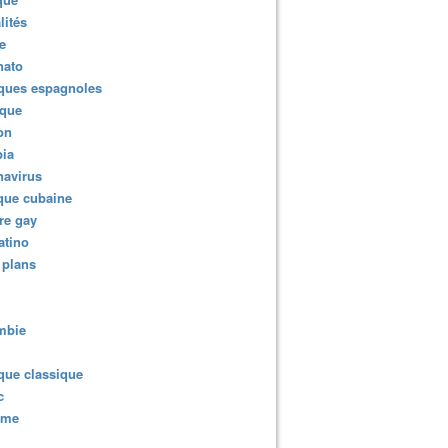
lités
e
nato
ques espagnoles
ique
ion
ia
navirus
que cubaine
re gay
atino
 plans
mbie
que classique
c
sme