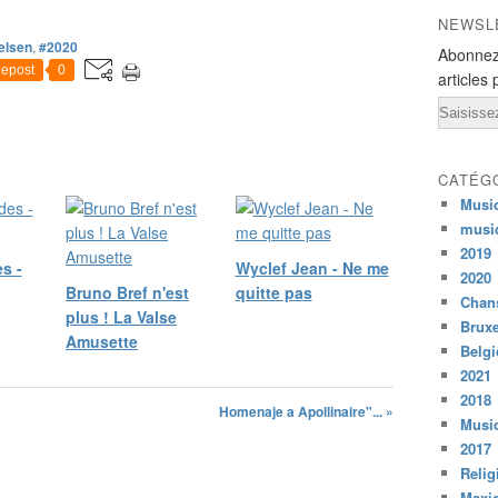
a
NEWSL
t
elsen
,
#2020
i
Abonnez
o
epost
0
articles 
n
Email
d
'
h
CATÉG
o
m
Musi
m
musi
e
2019
s -
Wyclef Jean - Ne me
à
2020
Bruno Bref n'est
quitte pas
f
Chans
e
plus ! La Valse
Bruxe
m
Amusette
Belg
m
2021
e
2018
s
Homenaje a Apollinaire"... »
Musiq
.
Q
2017
u
Relig
i
Mexi