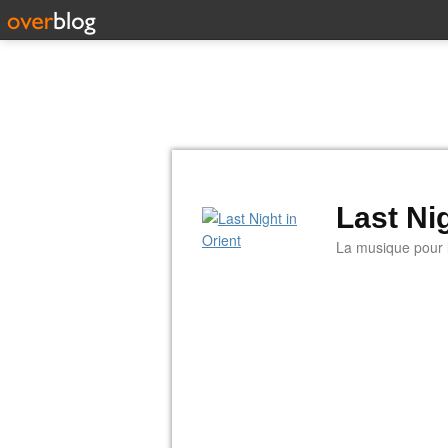
Last Nig
La musique pour la