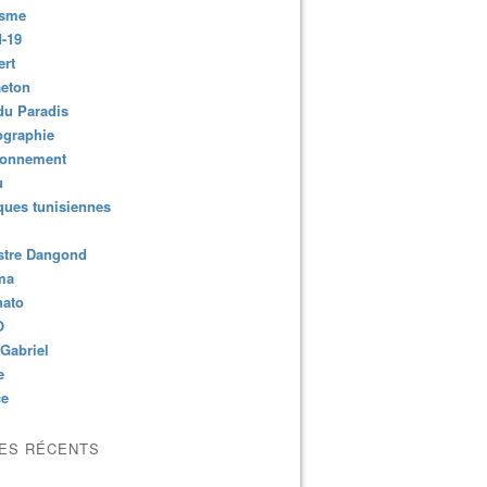
isme
-19
ert
aeton
du Paradis
ographie
ronnement
u
ues tunisiennes
stre Dangond
ma
nato
O
Gabriel
e
ce
LES RÉCENTS