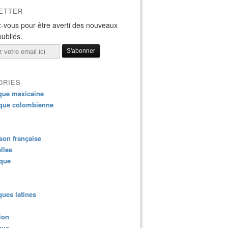
ETTER
-vous pour être averti des nouveaux
publiés.
ORIES
que mexicaine
que colombienne
on française
lles
ique
ues latines
ion
que