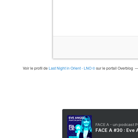
Voir le profil de
Last Night in Orient - LNO ©
sur le portail Overblog
FACE A - un podcast 
FACE A #30 : Eve A