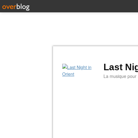
Last Nig
La musique pour la