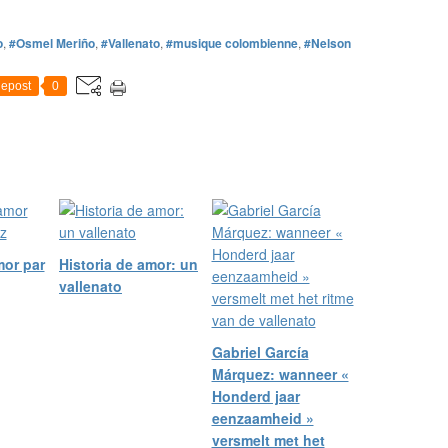
o
,
#Osmel Meriño
,
#Vallenato
,
#musique colombienne
,
#Nelson
epost
0
mor par
Historia de amor: un
vallenato
Gabriel García
Márquez: wanneer «
Honderd jaar
eenzaamheid »
versmelt met het