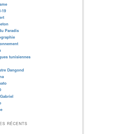
isme
-19
ert
aeton
du Paradis
ographie
ronnement
u
ues tunisiennes
stre Dangond
ma
nato
O
Gabriel
e
ce
LES RÉCENTS