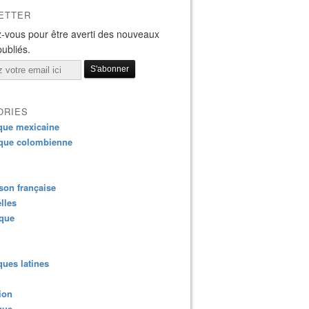
ETTER
-vous pour être averti des nouveaux
publiés.
ORIES
que mexicaine
que colombienne
on française
lles
ique
ues latines
ion
que