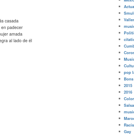
Actua
Smul
Valle
tás casada
musi
o en padecer
Polit
 mujer amada
citat
gra al lado de él
Cumb
Coro
Musi
Cultu
pop l
Bons
2015
2016
Colo
Salsa
musi
Maro
Raci
Gay