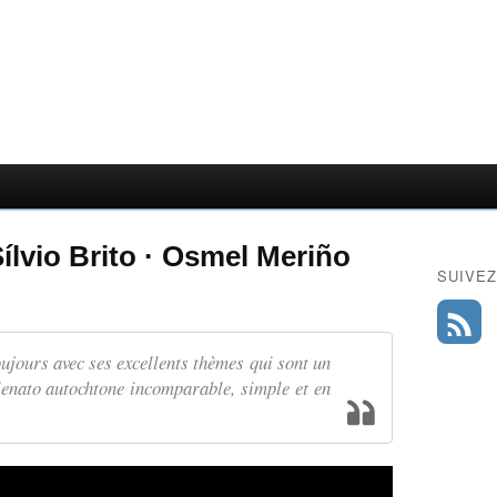
ílvio Brito · Osmel Meriño
SUIVEZ
oujours avec ses excellents thèmes qui sont un
lenato autochtone incomparable, simple et en