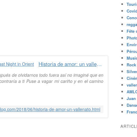
Tour
Covid
Conc
regg
Fête 
Phot
Envi
Péro
Musiq
Historia de amor: un vallenato - Last Night in Orient
Rock
Silve
spués de olvidarnos todo fuera así no imaginé que en
Ciné
ncontraría a ti Puse a vagar mi cariño y en el camino
valle
AML
Juan 
Dans
blog.com/2018/06/historia-de-amor-un-vallenato.html
Fran
ARTIC