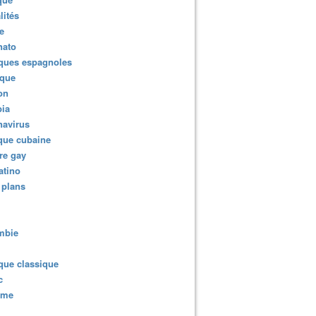
lités
e
nato
ques espagnoles
ique
ion
ia
navirus
que cubaine
re gay
atino
 plans
mbie
que classique
c
sme