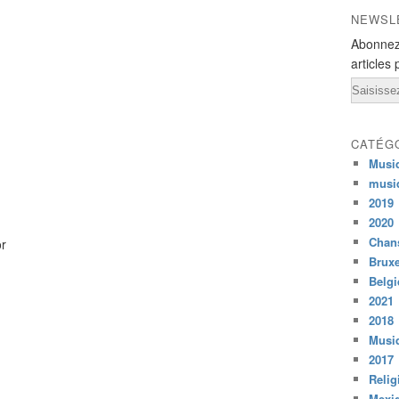
NEWSL
Abonnez
articles 
Email
CATÉG
Musi
musi
2019
2020
Chans
or
Bruxe
Belg
2021
2018
Musiq
2017
Relig
Mexi