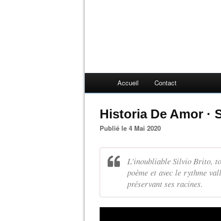
Accueil
Contact
Historia De Amor · S
Publié le 4 Mai 2020
L'inoubliable Silvio Brito, t
poème et avec le rythme val
préservant ses racines.