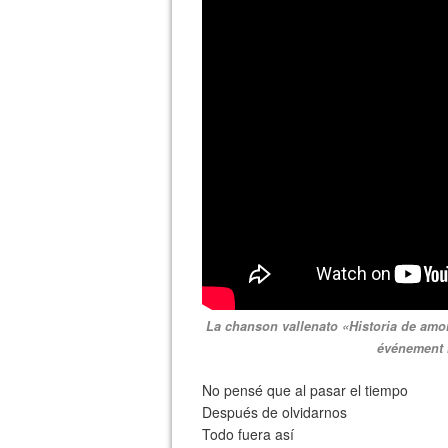
La chanson vallenato «Historia de amor»
événement r
No pensé que al pasar el tiempo
Después de olvidarnos
Todo fuera así