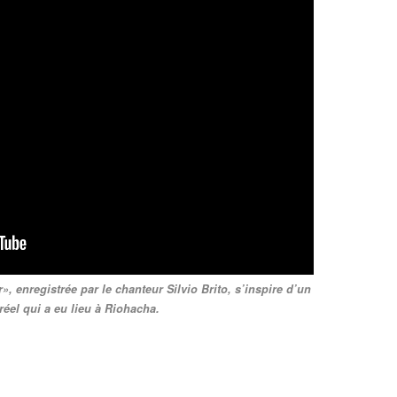
, enregistrée par le chanteur Silvio Brito, s’inspire d’un
éel qui a eu lieu à Riohacha.