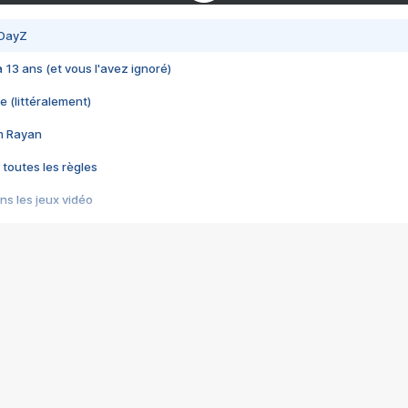
 DayZ
 a 13 ans (et vous l'avez ignoré)
e (littéralement)
im Rayan
 toutes les règles
s les jeux vidéo
us choquant de Rockstar ? - Le scandale BULLY
e plus moche de Steam
du RÊVE tourne au CAUCHEMAR
pendant 8 heures
it… à tort
umiliés par un jeu vidéo