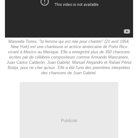
Manoella Torres, "la femme qui est née pour chanter" (21 avril 1954,
New York) est une chanteuse et actrice américaine de Porto Rico
vivant à Mexico au Mexique. Elle a enregistré plus de 350 chansons
écrites par de célèbres compositeurs comme Armando Manzanero,
Juan Carlos Calderón, Juan Gabriel, Manuel Alejandro et Rafael Pérez
Botija, pour ne citer qu'eux. Elle a été l'une des premières interprètes
des chansons de Juan Gabriel.
Publicité