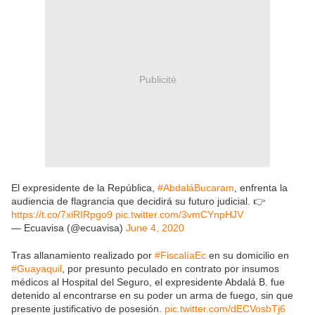
Publicité
El expresidente de la República,
#AbdaláBucaram
, enfrenta la
audiencia de flagrancia que decidirá su futuro judicial. 👉
https://t.co/7xiRIRpgo9
pic.twitter.com/3vmCYnpHJV
— Ecuavisa (@ecuavisa)
June 4, 2020
Tras allanamiento realizado por
#FiscalíaEc
en su domicilio en
#Guayaquil
, por presunto peculado en contrato por insumos
médicos al Hospital del Seguro, el expresidente Abdalá B. fue
detenido al encontrarse en su poder un arma de fuego, sin que
presente justificativo de posesión.
pic.twitter.com/dECVosbTj6