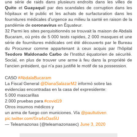
une série de raids dans plusieurs endroits dans les villes de
Quito
et
Guayaqui
l par des scandales de corruption dans les
hôpitaux et le public et les achats de surfacturation dans les
fournitures médicales d'urgence au milieu la santé en raison de la
pandémie de
coronavirus
en Équateur.
32 Parmi les sites perquisitionnés se trouvait la maison de Abdalá
Bucaram, où près de 5 000 tests rapides, 2 000 masques et une
série de fournitures médicales ont été découverts par le Bureau
du Procureur comme appartenant à ceux acquis par l'hôpital
Teodoro Maldonado Carbo
de l'Institut équatorien de sécurité.
Social, en plus de trouver une arme à feu dans la propriété de
l'ancien président, qui n'a pas justifié le motif de sa possession.
CASO
#AbdalaBucaram
La Fiscal General
@DianaSalazarM2
informó sobre las
evidencias encontradas en la casa del expresidente:
5.000 mascarillas
2.000 pruebas para
#covid19
Otros insumos médicos y
un arma de fuego con municiones. Vía
@paultutiven
pic.twitter.com/Gra4sOas5U
— Teleamazonas (@teleamazonasec)
June 3, 2020