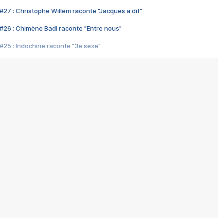
#27 : Christophe Willem raconte "Jacques a dit"
#26 : Chimène Badi raconte "Entre nous"
#25 : Indochine raconte "3e sexe"
#24 : Zaho raconte "C'est chelou"
#23 : Patrick Bruel raconte "Au café des délices"
#22 : Kyo raconte "Le chemin"
#21 : Nolwenn Leroy raconte "Cassé"
#20 : Patrick Hernandez raconte "Born to be alive"
#19 : Lorie raconte "Près de moi"
#18 : Michael Jones raconte "A nos actes manqués" (avec Jean-Jacque
#17 : Khaled raconte "Aïcha"
#16 : Corneille raconte "Parce qu'on vient de loin"