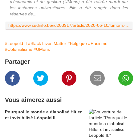
d'économie et de gestion (UMons) a été retirée mardi par
les instances universitaires. Elle a été rangée dans les
réserves de...
https://www.sudinfo.be/id203917/article/2020-06-10/lumons-retire-une-statue-de-leopold-ii-au-vu-de-lemotion-legitime-suscitee-et
#Léopold II
#Black Lives Matter
#Belgique
#Racisme
#Colonialisme
#UMons
Partager
Vous aimerez aussi
Pourquoi le monde a diabolisé Hitler
et invisibilisé Léopold II.