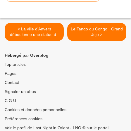
< La ville d'Anvers
Le Tango du Congo · Grand
déboulonne une statue de
Jojo >
l'ex-roi Léopold II, figure du
passé colonial belge
Hébergé par Overblog
Top articles
Pages
Contact
Signaler un abus
C.G.U.
Cookies et données personnelles
Préférences cookies
Voir le profil de Last Night in Orient - LNO © sur le portail