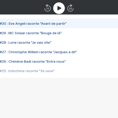
#30 : Eve Angeli raconte "Avant de partir"
#29 : MC Solaar raconte "Bouge de là"
28 : Lorie raconte "Je vais vite"
#27 : Christophe Willem raconte "Jacques a dit"
#26 : Chimène Badi raconte "Entre nous"
#25 : Indochine raconte "3e sexe"
#24 : Zaho raconte "C'est chelou"
#23 : Patrick Bruel raconte "Au café des délices"
#22 : Kyo raconte "Le chemin"
#21 : Nolwenn Leroy raconte "Cassé"