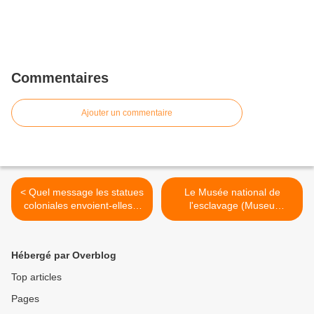
Commentaires
Ajouter un commentaire
< Quel message les statues
Le Musée national de
coloniales envoient-elles à
l'esclavage (Museu
notre société?
Nacional da Escravatura)
de Morro de la Cruz >
Hébergé par Overblog
Top articles
Pages