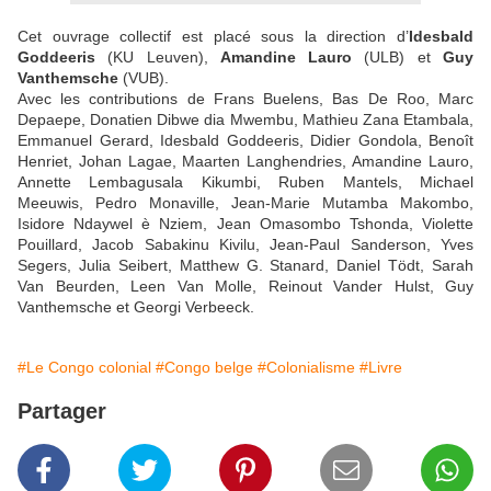
Cet ouvrage collectif est placé sous la direction d’
Idesbald
Goddeeris
(KU Leuven),
Amandine Lauro
(ULB) et
Guy
Vanthemsche
(VUB).
Avec les contributions de Frans Buelens, Bas De Roo, Marc
Depaepe, Donatien Dibwe dia Mwembu, Mathieu Zana Etambala,
Emmanuel Gerard, Idesbald Goddeeris, Didier Gondola, Benoît
Henriet, Johan Lagae, Maarten Langhendries, Amandine Lauro,
Annette Lembagusala Kikumbi, Ruben Mantels, Michael
Meeuwis, Pedro Monaville, Jean-Marie Mutamba Makombo,
Isidore Ndaywel è Nziem, Jean Omasombo Tshonda, Violette
Pouillard, Jacob Sabakinu Kivilu, Jean-Paul Sanderson, Yves
Segers, Julia Seibert, Matthew G. Stanard, Daniel Tödt, Sarah
Van Beurden, Leen Van Molle, Reinout Vander Hulst, Guy
Vanthemsche et Georgi Verbeeck.
#Le Congo colonial
#Congo belge
#Colonialisme
#Livre
Partager